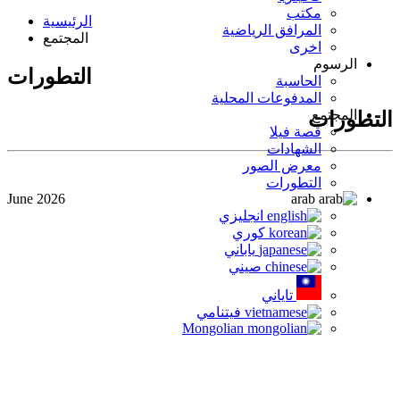
مكتب
الرئيسية
المرافق الرياضية
المجتمع
اخرى
الرسوم
التطورات
الحاسبة
المدفوعات المحلية
المجتمع
التطورات
قصة فيلا
الشهادات
معرض الصور
التطورات
June 2026
arab
انجليزي
كوري
ياباني
صيني
تاياني
فيتنامي
Mongolian