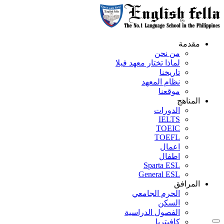
مقدمة
من نحن
لماذا تختار معهد فيلا
تاريخنا
نظام المعهد
موقعنا
المناهج
الدورات
IELTS
TOEIC
TOEFL
اعمال
اطفال
Sparta ESL
General ESL
المرافق
الحرم الجامعي
السكن
الفصول الدراسية
كافيتريا