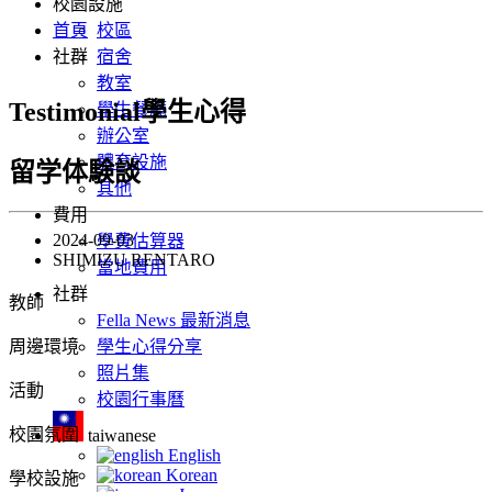
校園設施
首頁
校區
社群
宿舍
教室
Testimonial學生心得
學生餐廳
辦公室
體育設施
留学体験談
其他
費用
2024-09-03
學費估算器
SHIMIZU RENTARO
當地費用
社群
教師
Fella News 最新消息
周邊環境
學生心得分享
照片集
活動
校園行事曆
校園氛圍
taiwanese
English
Korean
學校設施