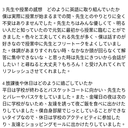
3 先生や授業の感想 どのように英語に取り組んでいたか
僕は実際に授業が始まるまでの間、先生とのやりとりに全く
不安はありませんでした。先生たちはみんな優しくて、明る
い人だと知っていたので元気に最初から授業に臨むことがで
きました。色々と工夫してくれる先生が多く、僕は話すのが
好きなので授業中に先生とフリートークをよくしていまし
た。体調があまりすぐれない時、なかなか頭が回らなくて解
答に集中できないな、と思った時は先生にきついから会話が
したい！と尋ねると大丈夫？もちろん！と受け入れてくれて
リフレッシュさせてくれました。
4 放課後や休日はどのように過ごしていたか
平日は学校が終わるとバスケットコートに向かい、先生たち
とバレーやバスケをしていました。また、金曜日の夜は次の
日に学校がないため、友達を誘って夜ご飯を食べに出かけた
りしていました。僕自身部屋でじっとしていることができな
いタイプなので、休日は学校のアクティビティに参加した
り、友達とショッピングモールに出かけたりしていました。