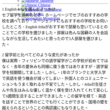
Japanese
Chinese
1 English fellaを選んだきっかけ
Vietnamese
Arabic
セブ留学を決めたとき、ホームページでセブのおすすめの学
Mongolian
校を調べており、エージェントにもおすすめの学校をお伺い
したところ、English fellaがおすすめで部屋も空いているとの
ことでこの学校を選びました。部屋は色んな国籍の人を会話
しながら生活してみたいと思ったので3人部屋を選びまし
た。
2 留学前と比べてどのような変化があったか
僕は実際、フィリピンでの語学留学がこの学校が初めてでは
なく、去年の夏休みも同様に違う島ではありますが、語学留
学を短期間してました。しかし、1年のブランクと大学入学
で英語を使う機会が減ってしまい、外国人とのコミュニケー
ションもうまく取れるか不安でした。しかし、fellaの生徒さ
んや先生はみんな優しく温かく僕を受け入れてくれて安心し
て6週間生活することができました。この留学を経て、英語
を話すことで世界のどこでも行くことができる、国境の壁を
越えられるということの再認識にもなりました。