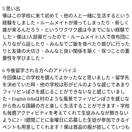
5 思い出
僕はこの学校に来て初めて、他の人と一緒に生活するという
経験をしました。ルームメイトが帰ってしまったり、新しく
誰が来るんだろう、というワクワク感は今までにない経験で
した。僕は3人部屋だったので、ルームメイト3人で夜布団に
入りながら話したり、みんなでご飯を食べたり遊びに行った
りと友達の大切さ、みんなと良い関係を築く、保つことの重
要性を学びました。
6 今後留学される方へのアドバイス
今回僕はこの学校を選んでよかったなと思いました。留学先
を決めていた時、他の学校は形がビルのような感じであまり
フィリピンぽさを感じることができないなと感じていまし
た。English fellaは村のような風景でフィリピンぽさを感じな
がら色んな国籍の方と楽しく生活することができます。学校
も毎週アクティビティを考えてくれて生徒みんなが飽きない
ように2、3週間ごとに金曜日に応募した生徒が参加できるイ
ベントも用意してくれます！僕は賞品の服が欲しくていつも