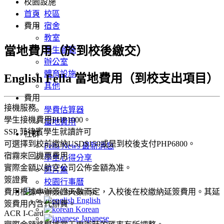
校園設施
首頁
校區
費用
宿舍
教室
當地費用（於到校後繳交）
學生餐廳
辦公室
體育設施
English Fella 當地費用（到校支出項目）
其他
費用
接機服務
學費估算器
學生接機費用PHP1000。
當地費用
SSP 菲律賓學生就讀許可
社群
可選擇到校前繳納USD$150或是到校後支付PHP6800。
Fella News 最新消息
宿霧來回機票費用
學生心得分享
實際金額以航空公司公佈金額為准。
照片集
簽證費
校園行事曆
taiwanese
費用根據申辦簽證天數而定，入校後在校繳納延簽費用。其延
English
簽費用內含代辦費。
Korean
ACR I-Card
Japanese