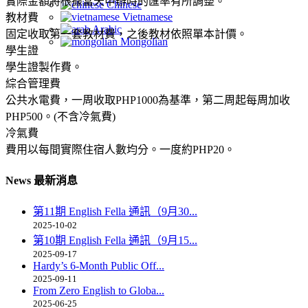
實際金額將根據當天申辦時的匯率有所調整。
Chinese
Vietnamese
教材費
Arabic
固定收取第一套教材費，之後教材依照單本計價。
Mongolian
學生證
學生證製作費。
綜合管理費
公共水電費，一周收取PHP1000為基準，第二周起每周加收
PHP500。(不含冷氣費)
冷氣費
費用以每間實際住宿人數均分。一度約PHP20。
News 最新消息
第11期 English Fella 通訊（9月30...
2025-10-02
第10期 English Fella 通訊（9月15...
2025-09-17
Hardy’s 6-Month Public Off...
2025-09-11
From Zero English to Globa...
2025-06-25