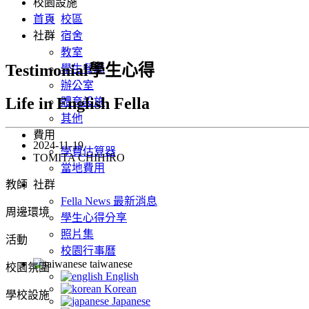
校園設施
首頁
校區
社群
宿舍
教室
Testimonial學生心得
學生餐廳
辦公室
Life in English Fella
體育設施
其他
費用
2024-11-19
學費估算器
TOMITA CHIHIRO
當地費用
教師
社群
Fella News 最新消息
周邊環境
學生心得分享
照片集
活動
校園行事曆
taiwanese
校園氛圍
English
Korean
學校設施
Japanese