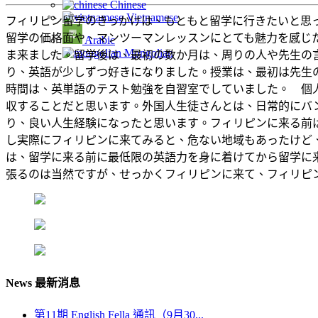
Chinese
Vietnamese
フィリピン留学のきっかけは、もともと留学に行きたいと思
留学の価格面や、マンツーマンレッスンにとても魅力を感じ
Arabic
Mongolian
ま来ました。留学後は、最初の数か月は、周りの人や先生の
り、英語が少しずつ好きになりました。授業は、最初は先生
時間は、英単語のテスト勉強を自習室でしていました。 個
収することだと思います。外国人生徒さんとは、日常的にバ
り、良い人生経験になったと思います。フィリピンに来る前
し実際にフィリピンに来てみると、危ない地域もあったけど
は、留学に来る前に最低限の英語力を身に着けてから留学に
張るのは当然ですが、せっかくフィリピンに来て、フィリピ
News 最新消息
第11期 English Fella 通訊（9月30...