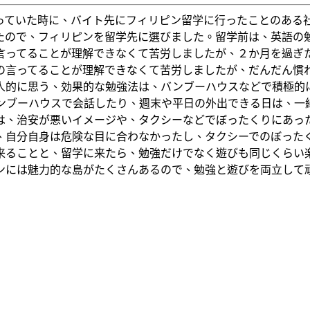
っていた時に、バイト先にフィリピン留学に行ったことのある
たので、フィリピンを留学先に選びました。留学前は、英語の
言ってることが理解できなくて苦労しましたが、２か月を過ぎ
の言ってることが理解できなくて苦労しましたが、だんだん慣
人的に思う、効果的な勉強法は、バンブーハウスなどで積極的
ンブーハウスで会話したり、週末や平日の外出できる日は、一
は、治安が悪いイメージや、タクシーなどでぼったくりにあっ
、自分自身は危険な目に合わなかったし、タクシーでのぼった
来ることと、留学に来たら、勉強だけでなく遊びも同じくらい
ンには魅力的な島がたくさんあるので、勉強と遊びを両立して