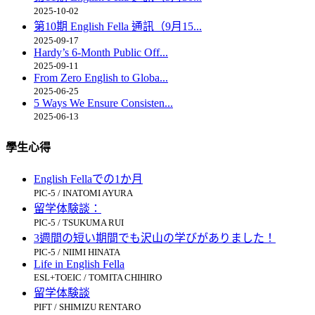
2025-10-02
第10期 English Fella 通訊（9月15...
2025-09-17
Hardy’s 6-Month Public Off...
2025-09-11
From Zero English to Globa...
2025-06-25
5 Ways We Ensure Consisten...
2025-06-13
學生心得
English Fellaでの1か月
PIC-5 / INATOMI AYURA
留学体験談：
PIC-5 / TSUKUMA RUI
3週間の短い期間でも沢山の学びがありました！
PIC-5 / NIIMI HINATA
Life in English Fella
ESL+TOEIC / TOMITA CHIHIRO
留学体験談
PIFT / SHIMIZU RENTARO