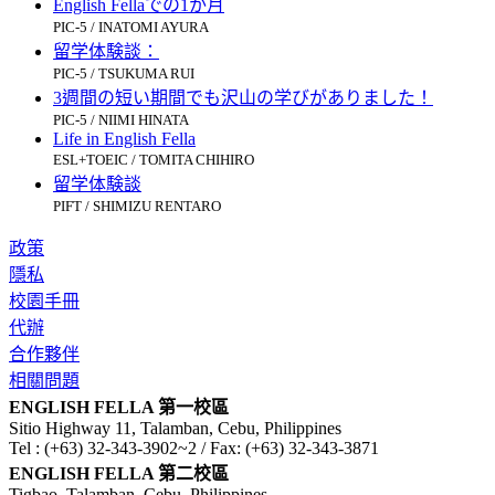
English Fellaでの1か月
PIC-5 / INATOMI AYURA
留学体験談：
PIC-5 / TSUKUMA RUI
3週間の短い期間でも沢山の学びがありました！
PIC-5 / NIIMI HINATA
Life in English Fella
ESL+TOEIC / TOMITA CHIHIRO
留学体験談
PIFT / SHIMIZU RENTARO
政策
隱私
校園手冊
代辦
合作夥伴
相關問題
ENGLISH FELLA 第一校區
Sitio Highway 11, Talamban, Cebu, Philippines
Tel : (+63) 32-343-3902~2 / Fax: (+63) 32-343-3871
ENGLISH FELLA 第二校區
Tigbao, Talamban, Cebu, Philippines