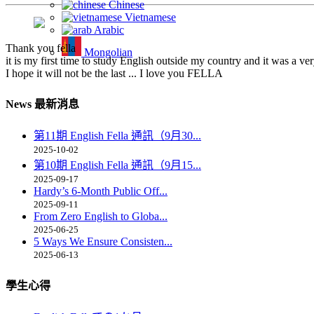
Chinese
Vietnamese
Arabic
Thank you fella
Mongolian
it is my first time to study English outside my country and it was a v
I hope it will not be the last ... I love you FELLA
News 最新消息
第11期 English Fella 通訊（9月30...
2025-10-02
第10期 English Fella 通訊（9月15...
2025-09-17
Hardy’s 6-Month Public Off...
2025-09-11
From Zero English to Globa...
2025-06-25
5 Ways We Ensure Consisten...
2025-06-13
學生心得