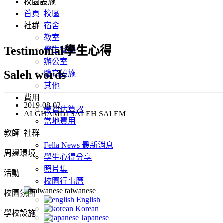
校園設施
首頁
校區
社群
宿舍
教室
Testimonial學生心得
學生餐廳
辦公室
Saleh words
體育設施
其他
費用
2019-08-02
學費估算器
ALGHAMDI SALEH SALEM
當地費用
教師
社群
Fella News 最新消息
周邊環境
學生心得分享
照片集
活動
校園行事曆
taiwanese
校園氛圍
English
Korean
學校設施
Japanese