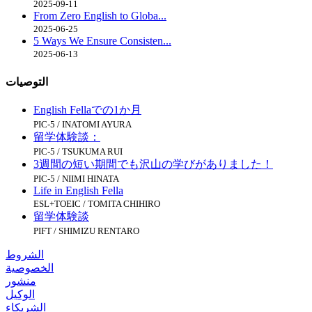
2025-09-11
From Zero English to Globa...
2025-06-25
5 Ways We Ensure Consisten...
2025-06-13
التوصيات
English Fellaでの1か月
PIC-5 / INATOMI AYURA
留学体験談：
PIC-5 / TSUKUMA RUI
3週間の短い期間でも沢山の学びがありました！
PIC-5 / NIIMI HINATA
Life in English Fella
ESL+TOEIC / TOMITA CHIHIRO
留学体験談
PIFT / SHIMIZU RENTARO
الشروط
الخصوصية
منشور
الوكيل
الشريكاء