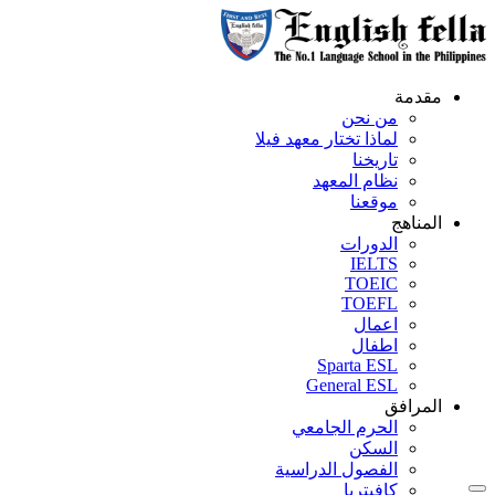
مقدمة
من نحن
لماذا تختار معهد فيلا
تاريخنا
نظام المعهد
موقعنا
المناهج
الدورات
IELTS
TOEIC
TOEFL
اعمال
اطفال
Sparta ESL
General ESL
المرافق
الحرم الجامعي
السكن
الفصول الدراسية
كافيتريا