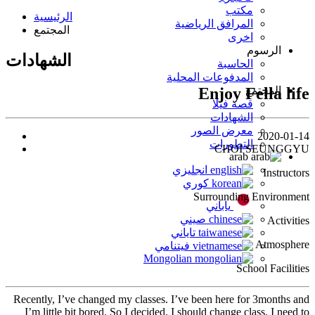
مكتب
الرئيسية
المرافق الرياضية
المجتمع
اخرى
الرسوم
الشهادات
الحاسبة
المدفوعات المحلية
Enjoy Fella life
المجتمع
قصة فيلا
الشهادات
معرض الصور
2020-01-14
التطورات
CHOI SEUNGGYU
arab
انجليزي
Instructors
كوري
Surrounding Environment
ياباني
صيني
Activities
تاياني
Atmosphere
فيتنامي
Mongolian
School Facilities
Recently, I’ve changed my classes. I’ve been here for 3months and
I’m little bit bored. So I decided, I should change class. I need to