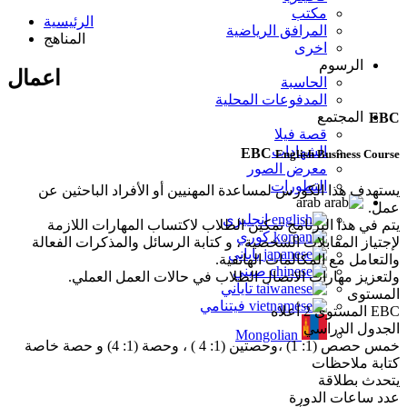
مكتب
الرئيسية
المرافق الرياضية
المناهج
اخرى
الرسوم
اعمال
الحاسبة
المدفوعات المحلية
المجتمع
EBC
قصة فيلا
الشهادات
EBC
English Business Course
معرض الصور
التطورات
يستهدف هذا الكورس لمساعدة المهنيين أو الأفراد الباحثين عن
arab
عمل.
انجليزي
يتم في هذا البرنامج تمكين الطلاب لاكتساب المهارات اللازمة
كوري
لإجتياز المقابلات الشخصية ، و كتابة الرسائل والمذكرات الفعالة
ياباني
والتعامل مع المكالمات الهاتفية.
صيني
ولتعزيز مهارات الاتصال الطلاب في حالات العمل العملي.
تاياني
المستوى
فيتنامي
EBC المستوى 2 أعلاه
الجدول الدراسي
Mongolian
خمس حصص (1: 1) ،وحصتين (1: 4 ) ، وحصة (1: 4) و حصة خاصة
كتابة ملاحظات
يتحدث بطلاقة
عدد ساعات الدورة