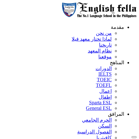
مقدمة
من نحن
لماذا تختار معهد فيلا
تاريخنا
نظام المعهد
موقعنا
المناهج
الدورات
IELTS
TOEIC
TOEFL
اعمال
اطفال
Sparta ESL
General ESL
المرافق
الحرم الجامعي
السكن
الفصول الدراسية
كافيتريا