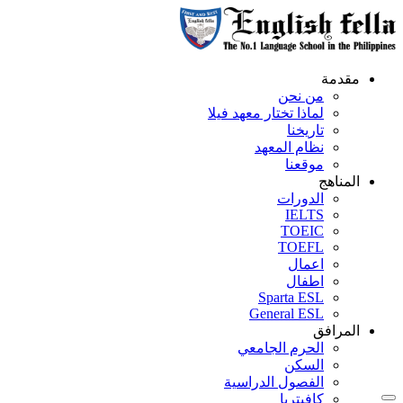
مقدمة
من نحن
لماذا تختار معهد فيلا
تاريخنا
نظام المعهد
موقعنا
المناهج
الدورات
IELTS
TOEIC
TOEFL
اعمال
اطفال
Sparta ESL
General ESL
المرافق
الحرم الجامعي
السكن
الفصول الدراسية
كافيتريا