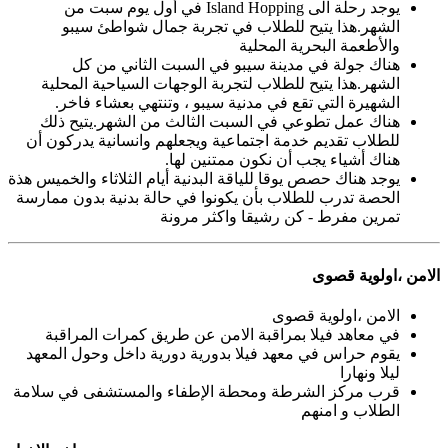
يوجد رحلة الى Island Hopping في أول يوم سبت من
الشهر.هذا يتيح للطلاب في تجربة جمال شواطئ سيبو
والأطعمة البحرية المحلية
هناك جولة في مدينة سيبو في السبت الثاني من كل
الشهر.هذا يتيح للطلاب لتجربة الوجهات السياحية المحلية
الشهيرة التي تقع في مدنية سيبو ، وتنتهي بعشاء فاخر.
هناك عمل تطوعي في السبت الثالث من الشهر.يتيح ذلك
للطلاب تقديم خدمة اجتماعية ويجعلهم وانسانية يدركون أن
هناك أشياء يجب أن نكون ممتنين لها.
يوجد هناك حصص يوقا للياقة البدنية أيام الثلاثاء والخميس هذة
الحصة تدرب للطلاب بأن يكونوا في حالة بدنية بدون ممارسة
تمرين مفرط - كن رشيقا واكثر مرونة
الامن ،اولوية قصوى
الامن ،اولوية قصوى
في معاهد فيلا بمراقبة الامن عن طريق كمرات المراقبة
يقوم حراس في معهد فيلا بدورية دورية داخل وحول المعهد
ليلا ونهارا
قرب مركز الشرطة ومحطة الإطفاء والمستشفى في سلامة
الطلاب و امنهم