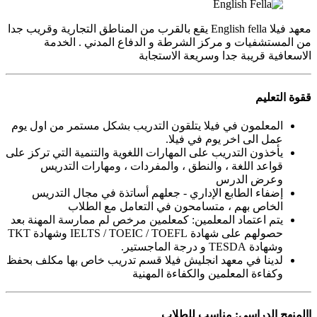
معهد فيلا English fella يقع بالقرب من المناطق التجارية وقريب جدا
من المستشفيات و مركز الشرطة و الدفاع المدني . الخدمة
الاسعافية قريبة جدا وسريعة الاستجابة
ققوة التعليم
المعلمون في فيلا يتلقون التدريب بشكل مستمر من اول يوم
عمل الى اخر يوم في فيلا.
يأخذون التدريب على المهارات اللغوية والتنمية التي تركز على
قواعد اللغة ، والنطق ، والمفردات ، ومهارات التدريس
وعرض الدرس
إضفاء الطابع الإداري - جعلهم أساتذة في مجال التدريس
الخاص بهم ، متسامحون في التعامل مع الطلاب
يتم اعتماد المعلمين: كمعلمين مرخص لم ممارسة المهنة بعد
حصولهم على شهادة IELTS / TOEIC / TOEFL وشهادة TKT
وشهادة TESDA و درجة الماجستير.
لدينا في معهد انجليش فيلا قسم تدريب خاص بها مكلف بحفظ
وكفاءة المعلمين والكفاءة المهنية
االمنهج الدراسي: مناسب للطلاب