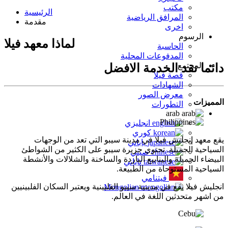
مكتب
الرئيسية
المرافق الرياضية
مقدمة
اخرى
الرسوم
لماذا معهد فيلا
الحاسبة
المدفوعات المحلية
المجتمع
دائما نقد الخدمة الافضل
قصة فيلا
الشهادات
معرض الصور
المميزات
التطورات
arab
انجليزي
كوري
يقع معهد إنجليش فيلا في مدينة سيبو التي تعد من الوجهات
ياباني
السياحية الجميلة. تحتوي جزيرة سيبو على الكثير من الشواطئ
صيني
البيضاء الجميلة والينابيع الباردة والساخنة والشلالات والأنشطة
تاياني
السياحية المستوحاة من الطبيعة.
فيتنامي
انجليش فيلا يقع في مدينية سيبو الفلبينية ويعتبر السكان الفلبينيين
Mongolian
من اشهر متحدثين اللغة في العالم.