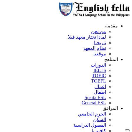
مقدمة
من نحن
لماذا تختار معهد فيلا
تاريخنا
نظام المعهد
موقعنا
المناهج
الدورات
IELTS
TOEIC
TOEFL
اعمال
اطفال
Sparta ESL
General ESL
المرافق
الحرم الجامعي
السكن
الفصول الدراسية
كافيتريا