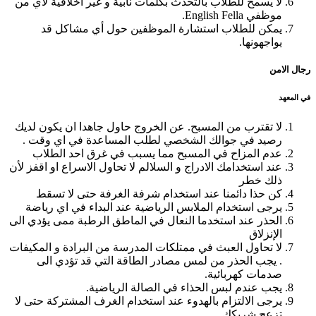
لا يسمح للطلاب بالتحدث بكلمات نابية و غير اخلاقية لأي من
موظفي English Fella.
يمكن للطلاب استشارة الموظفين حول أي مشاكل قد
يواجهونها.
رجال الامن
في المعهد
لا تقترب من المسبح. عن الخروج حاول جاهدا ان يكون لديك
رصيد في جوالك الشخصي لطلب المساعدة في اي وقت .
عدم المزاح في المسبح مما يسبب في غرق احد الطلاب
عند استخدامك الادراج و السلالم لا تحاول الاسراع او اقفز لأن
ذلك خطر
كن حذا دائمنا عند استخدام شرفة الغرفة حتى لا تسقط
يرجى استخدام الملابس الرياضية عند البداء في اي رياضة
الحذر عند استخدما النعال في الماطق الرطبة ممى يؤدي الى
الإنزلاق
لا تحاول العبث في ممتلكات المدرسة من البرادة و المكيفات
. يجب الحذر من لمس مصادر الطاقة التي قد تؤدي الى
صدمات كهربائية.
يجب عندم لبس الحذاء في الصالة الرياضية.
يرجى الالتزام بالهدوء عند استخدام الغرف المشتركة حتى لا
تزعج شريكك .