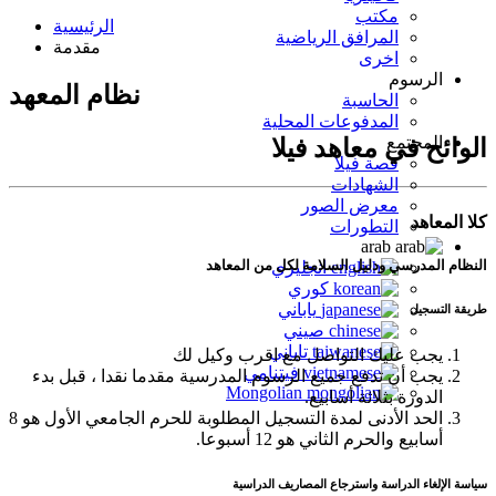
مكتب
الرئيسية
المرافق الرياضية
مقدمة
اخرى
الرسوم
نظام المعهد
الحاسبة
المدفوعات المحلية
المجتمع
الوائح في معاهد فيلا
قصة فيلا
الشهادات
معرض الصور
كلا المعاهد
التطورات
arab
النظام المدرسي ودليل السلامة لكل من المعاهد
انجليزي
كوري
ياباني
طريقة التسجيل
صيني
تاياني
يجب عليك التواصل مع اقرب وكيل لك
فيتنامي
يجب أن تدفع جميع الرسوم المدرسية مقدما نقدا ، قبل بدء
Mongolian
الدورة بثلاثة أسابيع.
الحد الأدنى لمدة التسجيل المطلوبة للحرم الجامعي الأول هو 8
أسابيع والحرم الثاني هو 12 أسبوعا.
سياسة الإلغاء الدراسة واسترجاع المصاريف الدراسية