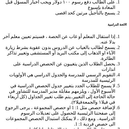
على الطالب دفع رسوم ١٠٠ دولار ويجب اخبار المسؤل قبل
المغادة بإسبوع
يسمح بالتأجيل مرتين كحد اقصى
الائحة الدراسية
إذا استقال المعلم أو غاب عن الحصة ، فسيتم تعيين معلم آخر
بدلا عنه.
يسمح لطالب بالغياب عن الدروس بدون عقوبة بشرط زيارة
الآباء او الذهاب إلى مكتب البريد أو المستشفى وتغيير تذاكر
الطائرة.
يحصل الطلاب الذين يتغيبون عن الحصص الدراسية على
انذارات
التقويم الرسمي للمدرسة والجدول الدراسي هي الأولويات
الرئيسية للمدرسة
لا يسمح للطلاب الجدد بتغيير جدول الحصص الدراسية في
الأسبوع الأول ، ويلزمهم مقابلة مدير المدرسة للتشاور في
حالة الحاجة إلى التغيير..يتم طلب تغيير الجداول (كل أربعاء
في فيلا١ والجمعةفيلا٢).
لإضافة حصص مثل 1: 1 او حصص المجموعة ، يرجى الرجوع
إلى صفحتنا الرئيسية للحصول على تعديلات الرسوم
الدراسية.. ومع ذلك ، لا يمكنك استبدال الحصص المجموعات
الى حصص فردية 1: 1.