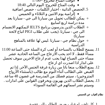
الوقت المتاح للخروج ~17:00
وقت المتاح للخروج: اليوم التالي 18:40
الحصص الذاتية - اختبار الكلمات - حصص اضافية
إلزامية يوم الاثنين و الثلاثاء و الخميس
يمكن للطالب تحويل من سبارتا الى جي - سبارتا بعد
مدة دراسة اربع اسابيع
الطلاب الذين يدرسون برنامج IELTS لايمكنهم الانضمام
الى جي - سبارتا. (يجب على طلاب PIGI اتباع لائحة
سبارتا)
حول نظام جي - سبارتا .ليس لها علاقة بالمناهج
الدراسية
يسمح للطلاب بالسباحة أو لعب كرة السلة حتى الساعة 11:00
مساءً فقط.. لا احد يحب الازعاج من الساعه الحادية عشر
مساء حتى الصباح لهذا يجب عدم ازعاج الاخرين سوف تحصل
على انذار اذا اصدرت اي ازعاج
يمنع الطلاب منعا باتا من زيارة غرفة الجنس الآخر. إذا تم
القبض على الطالب أثناء النوم مع طالب (باستثناء الأزواج
المتزوجين) ، سيتم فصلك من المدرسة في غضون 48 ساعة.
يحصل الطلاب الذين يهربون ويخرقون القوانين على انذارات .
وسيتم نشر اسمائهم في القائمة السوداء
نظام الغياب عن الحصص
كل تاخير او غياب يعرض الطالب الى عقوبة