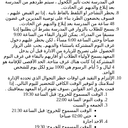
في المدرسة تحت تأثير الكحول ، سيتم طردهم من المدرسة
بعد إبلاغ والديهم عن الحادث..
يحظر التشاجر او التلفظ بالفاظ نابية . إذا تم القبض عليهم ،
فسوف يخضعون الطرد بناء على توصية المديرين في غضون
48 ساعة من المدرسة بعد إبلاغ والديهم عن الحادث..
يسمح للطلاب بالزوار في المدرسة بشرط أن يطلبوا إذنا
مسبقا من المدراء.. يمكن للزوار البقاء من الساعة 9:00
صباحاً وحتى الساعة 6:00 مساءً ، لكن يحظر عليهم دخول
غرف النوم المشتركة باستثناء والديهم.. يجب على الزوار
الحصول على تصريح للزيارة من الادارة قبل أن يدخل
المعهد.يسمح لأولياء الطلاب أو أقاربهم بالبقاء في غرف النوم
المشتركة إذا كانت هناك غرف متاحة. الحد الأقصى للإقامة هو
4 ليال و 5 أيام. الرسوم هي 1000 بيزو لكل يوم للشخص
الواحد.
الإلتزام و التقيد في اوقات حظر التجوال الذي تحدده الإدارة
لسلامتك و لتوفير الوقت الكافي للتحضير لليوم التالي.. إذا
ﻗﻤﺖ بخرق احد القوانين ،سوف تقوم ادراة المعهد بمعاقبتك .
الوقت المسموح للخروج: قبل الساعة 19:30
وقت النوم: الساعة 22:00
الجمعه و السبت
الوقت المسموح للخروج: قبل الساعة 21:30
حتي 02:00 صباحا
الاحد اجازة
الوقت المسموح للخروج: 19:30