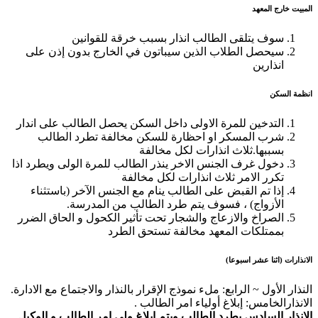
المبيت خارج المعهد
سوف يتلقى الطالب انذار بسبب خرقة للقوانين
سيحصل الطلاب الذين سيباتون في الخارج بدون إذن على
انذارين
انظمة السكن
التدخين للمرة الاولى داخل السكن يحصل الطالب على اندار
شرب المسكر او احظارة للسكن مخالفة تطرد الطالب
بسببها.ثلاث انذارات لكل مخالفة
دخول غرف الجنس الاخر ينذر الطالب للمرة الولى ويطرد اذا
تكرر الامر ثلاث انذارات لكل مخالفة
إذا تم القبض على الطالب ينام مع الجنس الآخر (باستثناء
الأزواج) ، فسوف يتم طرد الطالب من المدرسة.
الصراخ والازعاج والشجار تحت تأثير الكحول و الحاق الضرر
بممتلكات المعهد مخالفة تستحق الطرد
الانذارات (اثنا عشر اسبوعا)
النذار الأول ~ الرابع: ملء نموذج الإقرار بالنذار والاجتماع مع الادارة.
الانذارالخامس: إبلاغ أولياء امر الطالب .
الانذار السادس يطرد الطالب ويتم ابلاغ ولي امر الطالب و الوكيل