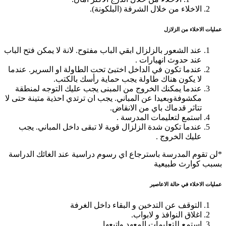
الاخلاء من خلال الشرفة (البلكونة).
عمليات الاخلاء من الزلازل
عند الشعور بالزلزال ابقي الباب مفتوح. لانة لا يمكن فتح الباب
عند حدوث انهيارات .
عندما تكون في الداخل اختبئ تحت الطاولة او السرير. عندما
لا يكون هناك طاولة يجب حماية رأسك بالكتب.
عندما يمكنك الخروج من المبنى يجب عليك التوجه لمنطقة
مكشوفةوبعيدا عن المباني. يجب ان ترتدي احذية متينة حتى لا
تتاثر قدماك باي من الانقاض.
استمع لتعليمات المدرسة .
عندما تكون شدة الزلزال قوية لا تبقى داخل المباني. يجب
عليك الخروج .
*لن تقوم المدرسة باسترجاع اي رسوم دراسية عند الغائك الدراسة
بسبب كوارث طبيعية
عمليات الاخلاء في حالة الاعاصير
التوقف عن التدخين و البقاء داخل الغرفة
اغلاق النوافذ و لابواب.
استمع للتعليمات المعهد واتبعها.