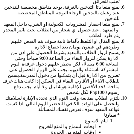
تجنب للحرائق
يمنع منعا باتا التدخين بالغرفة. يوجد مناطق مخصصة للتدخين
عند رغبتك بالتدخين الرجاء التوجة للمناطق المخصصة
للتدخين
يمنع منعا احضار المشروبات الكحولية او الشرب داخل المعهد
او المعهد . عند حصول اي شجار بين الطلاب تحت تاثير المخدر
يتم طرد الطلاب
يمنع القتال او التلفظ بألفاظ نابية سوف يتم القبض عليهم
وطردهم في غضون يومان بعد اجتماع الادارة
يسمح لزوار الطلاب بالمعهد بشرط الحصول على اذن من
الادارة يمكن للزوار البقاء من الساعة 9:00 صباحاً وحتى
الساعة 6:00 مساءً ، لكن يحظر عليهم دخول غرفةة النوم
المشتركة باستثناء والديهم. يجب على الزوار الحصول على
تصريح من الادارة قبل أن يتمكنوا من دخول المدرسة.يسمح
للطلاب الآباء أو الأقارب البقاء في السكن إذا كانت هناك غرف
متاحة. كحد الأقصى للإقامة هو 4 ليال و 5 أيام. يجب دفع
رسوم Php1000 لكل شخص
يلتزم الطلاب بمتابعة وقت النوم الذي تحدده الإدارة لسلامتك
ولتحصل على الوقت الكافي للتحضير لليوم التالي. اذا كست
قواعد المعهد سوف تعرض نفسك للمسائلة
* سبارتا
ايام الاسبوع
اوقات السماح و المنع للخروج
اوقات المنع من الخروج