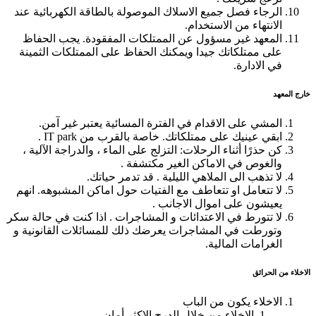
الرجاء فصل جميع الاسلاك الموصولة بالطاقة الكهربائية عند
الانتهاء من الاستخدام.
المعهد غير مسؤول عن الممتلكات المفقودة. يجب الحفاظ
على ممتلكاتك جيدا ويمكنك الحفاظ على الممتلكات الثمينة
في الادارة.
خارج المعهد
المشي على الاقدام في الفترة المسائية يعتبر غير آمن.
ابقي عينيك على ممتلكاتك. خاصة بالقرب من IT park .
كن حذرًا أثناء الرحلات: التزلج على الماء ، والدراجة الآلية ،
والغوص في الاماكن الغير مكتشفة .
لا تذهب الى الملاهي الليلية . قد تدمر حياتك.
لا تتعامل او تتعاطف مع الفتيات حول اماكن المشبوهه. انهم
يعيشون على اموال الاجانب .
لا تتورط في الاعتدائات و المشاجرات . اذا كنت في حالة سكر
وتورطت في المشاجرات يعرضك ذلك للمسائلات القانونية و
الغرامات المالية.
الاخلاء من الحرائق
الاخلاء يكون من الباب
الاخلاء من خلال الدرج الاكثر أمان.