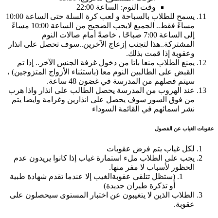
وقت النوم: الساعة 22:00
يسمح للطلاب بالسباحة و لعب كرة السلة حتى الساعة 10:00
مساءً فقط.. الجميع لايحب الضجيج من الساعة 10:00 مساءً
إلى الساعة 7:00 صباحًا ، خاصةً أمام صالات النوم
المشتركة..هذا لتجنب إزعاج الآخرين..سوف تحصل على انذار
وعقوبة إذا قمت بذلك.
يمنع الطلاب منعا باتا من دخول غرفة الجنس الآخر.. إذا تم
القبض على الطالبين النوم معا (باستثناء الأزواج المتزوجين) ،
سيتم فصلهم من المدرسة في غضون 48 ساعة.
عند الهروب من المدرسة يحصل الطالب على انذار واذا هرب
من فوق السور سوف يحصل على انذارين وغرامة وايضا يتم
نشر اسمائهم في القائمة السوداء
عقوبات الغياب عن الفصول
لكل غياب يتم فرض عقوبات
يجب على الطلاب ملء استمارة غياب إذا كانوا يريدون عدم
الحظور لأسباب لا مفر منها.
(ستظل تتلقى عقوبةالغيب إلا عندما تقدم شهادة طبية
أو تذكرة طيران جديدة)
الطلاب الذين لا يتغيبون عن اختبار المستوى سيحصلون على
عقوبة.