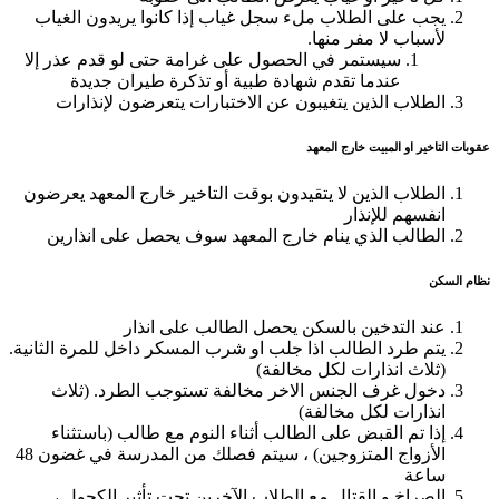
يجب على الطلاب ملء سجل غياب إذا كانوا يريدون الغياب
لأسباب لا مفر منها.
سيستمر في الحصول على غرامة حتى لو قدم عذر إلا
عندما تقدم شهادة طبية أو تذكرة طيران جديدة
الطلاب الذين يتغيبون عن الاختبارات يتعرضون لإنذارات
عقوبات التاخير او المبيت خارج المعهد
الطلاب الذين لا يتقيدون بوقت التاخير خارج المعهد يعرضون
انفسهم للإنذار
الطالب الذي ينام خارج المعهد سوف يحصل على انذارين
نظام السكن
عند التدخين بالسكن يحصل الطالب على انذار
يتم طرد الطالب اذا جلب او شرب المسكر داخل للمرة الثانية.
(ثلاث انذارات لكل مخالفة)
دخول غرف الجنس الاخر مخالفة تستوجب الطرد. (ثلاث
انذارات لكل مخالفة)
إذا تم القبض على الطالب أثناء النوم مع طالب (باستثناء
الأزواج المتزوجين) ، سيتم فصلك من المدرسة في غضون 48
ساعة
الصراخ و القتال مع الطلاب الآخرين تحت تأثير الكحول ،