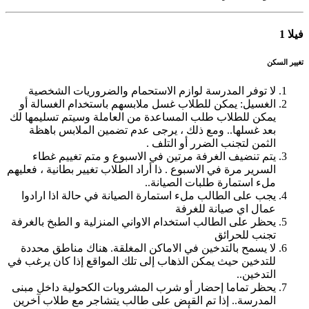
فيلا 1
تغيير السكن
لا توفر المدرسة لوازم الاستحمام والضروريات الشخصية
الغسيل: يمكن للطلاب غسل ملابسهم باستخدام الغسالة أو
يمكن للطلاب طلب المساعدة من العاملة وسيتم تسليمها لك
بعد غسلها.. ومع ذلك ، يرجى عدم تضمين الملابس باهظة
الثمن لتجنب الضرر أو التلف .
يتم تنضيف الغرفة مرتين في الاسبوع و متم تغييم غطاء
السرير مرة في الاسبوع . ذا أراد الطلاب تغيير بطانية ، فعليهم
ملء استمارة طلبات الصيانة..
يجب على الطالب ملء استمارة الصيانة في حالة اذا ارادوا
عمال اي صيانة للغرفة
يحظر على الطالب استخدام الاواني المنزلية و الطبخ بالغرفة
تجنب للحرائق
لا يسمح بالتدخين في الاماكن المغلقة. هناك مناطق محددة
للتدخين حيث يمكن الذهاب إلى تلك المواقع إذا كان يرغب في
التدخين..
يحظر تماما إحضار أو شرب المشروبات الكحولية داخل مبنى
المدرسة.. إذا تم القبض على طالب يتشاجر مع طلاب آخرين