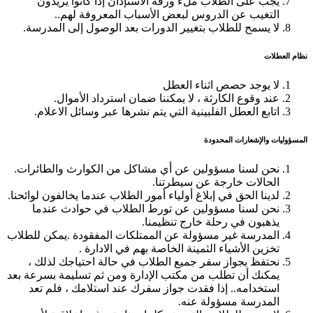
يجب على الطلاب ملء ورقة الاستإذان إذا كانوا يريدون
التغيب عن الدروس لبعض الأسباب المعروفة لهم..
لا يسمح للطلاب بتغيير الدورات بعد الوصول إلى المدرسة.
نظام العطلات
لا يوجد حصص اثناء العطل
عند وقوع الكارثة ، لا يمكننا ضمان استرداد الأموال.
اتابع العطل الفلبينية التي يتم نشرها عبر وسائل الاعلام.
المسؤوليات والإشعارات المحدودة
نحن لسنا مسؤولين عن أي مشاكل من الكوارث والطائرات.
الحالات خارجة عن سيطرتنا.
لدينا الحق في إبلاغ أولياء أمور الطلاب عندما يخالفون لوائحنا.
نحن لسنا مسؤولين عن تورط الطلاب في حوادث عندما
يذهبون في رحلة خارج تنظيمنا.
المدرسة غير مسؤولة عن الممتلكات المفقودة .يمكن للطلاب
تخزين الأشياء الثمينة الخاصة بهم في الادارة .
نحتفظ بجواز سفر جميع الطلاب في حالة احتياجك لذلك ،
يمكنك أن تطلب من مكتب الإدارة ومن ثم تسليمة بسرعة بعد
استخدامه.. إذا فقدت جواز سفرك عند استلامك ، فلم تعد
المدرسة مسؤولة عنه.