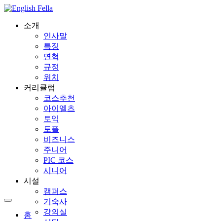
소개
인사말
특징
연혁
규정
위치
커리큘럼
코스추천
아이엘츠
토익
토플
비즈니스
주니어
PIC 코스
시니어
시설
캠퍼스
기숙사
강의실
홈