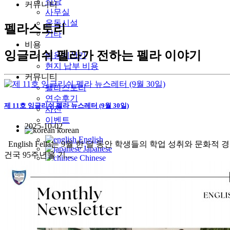
식당
커뮤니티
사무실
운동시설
펠라스토리
기타
비용
잉글리쉬 펠라가 전하는 펠라 이야기
비용계산기
현지 납부 비용
커뮤니티
펠라스토리
연수후기
제 11호 잉글리쉬 펠라 뉴스레터 (9월 30일)
사진
이벤트
2025-10-02
korean
English
English Fella는 9월 한 달 동안 학생들의 학업 성취와 문화적 경험
Japanese
건국 95주년을 기...
Chinese
Taiwanese
Vietnamese
Arabic
Mongolian