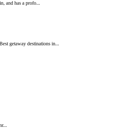
n, and has a profo...
st getaway destinations in...
r...