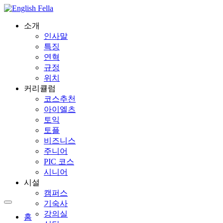
소개
인사말
특징
연혁
규정
위치
커리큘럼
코스추천
아이엘츠
토익
토플
비즈니스
주니어
PIC 코스
시니어
시설
캠퍼스
기숙사
강의실
홈