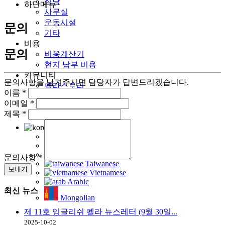
식당
하단메뉴
사무실
운동시설
문의
기타
비용
문의
비용계산기
현지 납부 비용
커뮤니티
문의사항을 남겨주시면 담당자가 답변드리겠습니다.
펠라스토리
이름
*
연수후기
이메일
*
사진
제목
*
이벤트
korean
English
Japanese
Chinese
문의사항
*
Taiwanese
Vietnamese
Arabic
최신
뉴스
Mongolian
제 11호 잉글리쉬 펠라 뉴스레터 (9월 30일...
2025-10-02