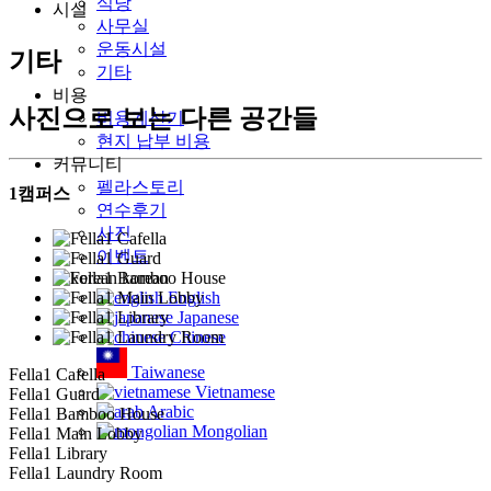
식당
시설
사무실
운동시설
기타
기타
비용
사진으로 보는 다른 공간들
비용계산기
현지 납부 비용
커뮤니티
펠라스토리
1캠퍼스
연수후기
사진
이벤트
korean
English
Japanese
Chinese
Taiwanese
Fella1 Cafella
Vietnamese
Fella1 Guard
Arabic
Fella1 Bamboo House
Mongolian
Fella1 Main Lobby
Fella1 Library
Fella1 Laundry Room