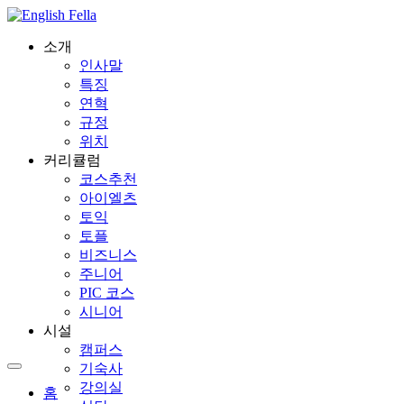
소개
인사말
특징
연혁
규정
위치
커리큘럼
코스추천
아이엘츠
토익
토플
비즈니스
주니어
PIC 코스
시니어
시설
캠퍼스
기숙사
강의실
홈