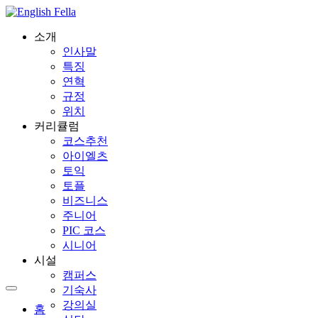
소개
인사말
특징
연혁
규정
위치
커리큘럼
코스추천
아이엘츠
토익
토플
비즈니스
주니어
PIC 코스
시니어
시설
캠퍼스
기숙사
강의실
홈