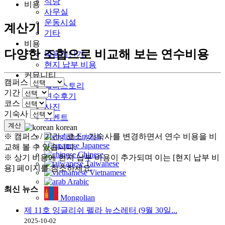
식당
비용
사무실
운동시설
계산기
기타
비용
다양한 조합으로 비교해 보는 연수비용
비용계산기
현지 납부 비용
커뮤니티
캠퍼스
펠라스토리
기간
연수후기
코스
사진
기숙사
이벤트
계산
korean
※ 캠퍼스 / 기간 / 코스 / 기숙사를 변경하면서 연수 비용을 비
English
Japanese
교해 볼 수 있습니다.
Chinese
※ 상기 비용에 현지 납부 비용이 추가되며 이는 [현지 납부 비
Taiwanese
용] 페이지를 참조하세요.
Vietnamese
Arabic
최신
뉴스
Mongolian
제 11호 잉글리쉬 펠라 뉴스레터 (9월 30일...
2025-10-02