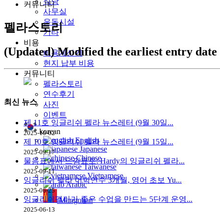
식당
커뮤니티
사무실
운동시설
펠라스토리
기타
비용
(Updated) Modified the earliest entry date
비용계산기
현지 납부 비용
커뮤니티
펠라스토리
연수후기
최신
뉴스
사진
이벤트
제 11호 잉글리쉬 펠라 뉴스레터 (9월 30일...
korean
2025-10-02
English
제 10호 잉글리쉬 펠라 뉴스레터 (9월 15일...
Japanese
2025-09-17
Chinese
물음표에서 느낌표로: Hardy의 잉글리쉬 펠라...
Taiwanese
2025-09-11
Vietnamese
잉글리쉬 펠라 어학연수 3개월, 영어 초보 Yu...
Arabic
2025-06-25
잉글리쉬펠라가 좋은 수업을 만드는 5단계 운영...
Mongolian
2025-06-13