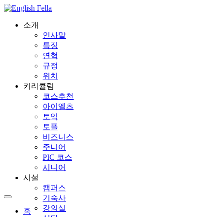
소개
인사말
특징
연혁
규정
위치
커리큘럼
코스추천
아이엘츠
토익
토플
비즈니스
주니어
PIC 코스
시니어
시설
캠퍼스
기숙사
강의실
홈