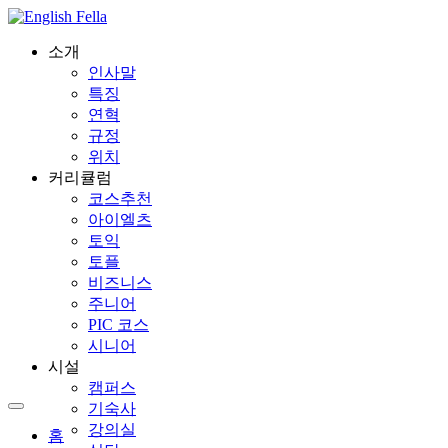
소개
인사말
특징
연혁
규정
위치
커리큘럼
코스추천
아이엘츠
토익
토플
비즈니스
주니어
PIC 코스
시니어
시설
캠퍼스
기숙사
강의실
홈