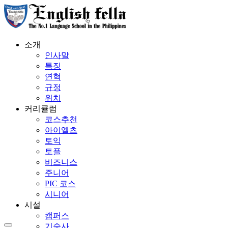
소개
인사말
특징
연혁
규정
위치
커리큘럼
코스추천
아이엘츠
토익
토플
비즈니스
주니어
PIC 코스
시니어
시설
캠퍼스
기숙사