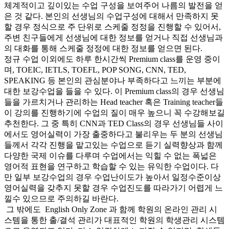
체계적이고 깊이있는 수업 구성을 보여주어 나름의 발전을 얻
은 것 같다. 본인의 선생님의 수업구성에 대해서 만족하지 못
할 경우 정식으로 주 단위로 스케줄 정정을 진행할 수 있어서,
주변 친구들에게 선생님에 대한 정보를 얻거나 직접 선생님과
의 대화를 통해 스케줄 정정에 대한 정보를 얻으면 된다.
정규 수업 이외에도 하루 한시간씩 Premium class를 운영 중이
며, TOEIC, IETLS, TOEFL, POP SONG, CNN, TED,
SPEAKING 등 본인의 관심분야나 부족하다고 느끼는 부분에
대한 보강수업을 들을 수 있다. 이 Premium class의 경우 선생님
들을 가르치거나 관리하는 Head teacher 혹은 Training teacher들
이 강의를 진행하기에 수업의 질이 매우 높으니 꼭 수강해보길
추천한다. 그 중 특히 CNN과 TED Class의 경우 선생님들 사이
에서도 영어실력이 가장 출중하다고 불리우는 두 분의 선생님
들께서 각각 진행을 맡고있는 수업으로 듣기 실력향상과 함께
다양한 국제 이슈를 다루며 수업에서는 익힐 수 없는 폭넓은
영어적 표현을 연구하고 학습할 수 있는 유익한 수업이다. 다
만 일부 보강수업의 경우 수업난이도가 높아서 일정수준이상
영어실력을 갖추지 못할 경우 수업진도를 따라가기 어렵게 느
낄수 있으므로 주의하길 바란다.
그 밖에도 English Only Zone 과 함께 학원의 온라인 관리 시
스템을 통한 출/결석 관리가 대표적인 학원의 학생관리 시스템