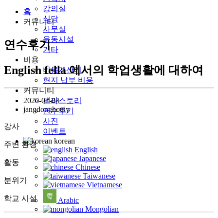
강의실
홈
식당
커뮤니티
사무실
운동시설
연수후기
기타
비용
English fella 에서의 학업생활에 대하여
비용계산기
현지 납부 비용
커뮤니티
2020-02-04
펠라스토리
jangdonghouiy
연수후기
사진
강사
이벤트
korean
주변 환경
English
Japanese
활동
Chinese
Taiwanese
분위기
Vietnamese
학교 시설
Arabic
Mongolian