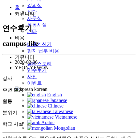
강의실
홈
식당
커뮤니티
사무실
운동시설
연수후기
기타
비용
campus life
비용계산기
현지 납부 비용
커뮤니티
2020-02-06
펠라스토리
YEON YEWON
연수후기
사진
강사
이벤트
korean
주변 환경
English
Japanese
활동
Chinese
Taiwanese
분위기
Vietnamese
Arabic
학교 시설
Mongolian