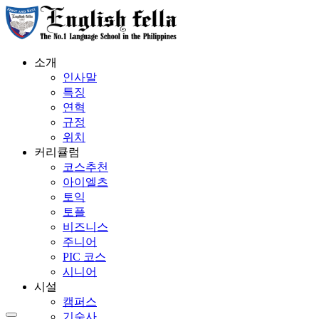
소개
인사말
특징
연혁
규정
위치
커리큘럼
코스추천
아이엘츠
토익
토플
비즈니스
주니어
PIC 코스
시니어
시설
캠퍼스
기숙사