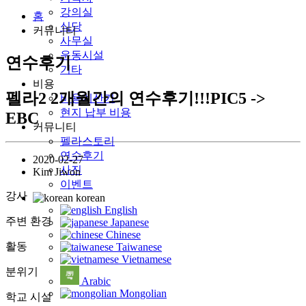
강의실
홈
식당
커뮤니티
사무실
운동시설
연수후기
기타
비용
펠라2 2개월간의 연수후기!!!PIC5 ->
비용계산기
현지 납부 비용
EBC
커뮤니티
펠라스토리
연수후기
2020-02-27
사진
Kim Jiwon
이벤트
강사
korean
English
주변 환경
Japanese
Chinese
활동
Taiwanese
Vietnamese
분위기
Arabic
Mongolian
학교 시설