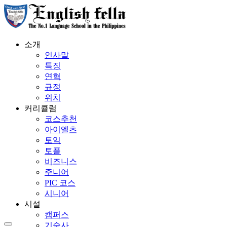
소개
인사말
특징
연혁
규정
위치
커리큘럼
코스추천
아이엘츠
토익
토플
비즈니스
주니어
PIC 코스
시니어
시설
캠퍼스
기숙사