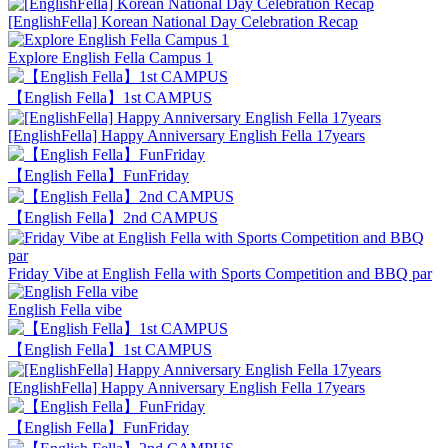
[EnglishFella] Korean National Day Celebration Recap
Explore English Fella Campus 1
【English Fella】1st CAMPUS
[EnglishFella] Happy Anniversary English Fella 17years
【English Fella】FunFriday
【English Fella】2nd CAMPUS
Friday Vibe at English Fella with Sports Competition and BBQ par
English Fella vibe
【English Fella】1st CAMPUS
[EnglishFella] Happy Anniversary English Fella 17years
【English Fella】FunFriday