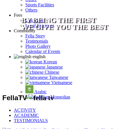
Sports Facilities
Others
Fees
BY BEING THE FIRST
Calculator
WE GIVE YOU THE BEST
Local Expenses
Community
Fella Story
Testimonials
Photo Gallery
Calendar of Events
english
Korean
Japanese
Chinese
Taiwanese
Vietnamese
Arabic
FellaTV
Mongolian
ACTIVITY
ACADEMIC
TESTIMONIALS