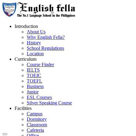
Introduction
About Us
Why English Fella?
History
School Regulations
Location
Curriculum
Course Finder
IELTS
TOEIC
TOEFL
Business
Junior
ESL Courses
Silver Speaking Course
Facilities
Campus
Dormitory
Classroom
Cafeteria
Office