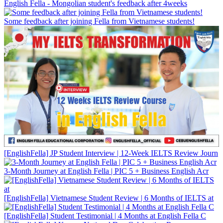
English Fella - Mongolian student's feedback after 4weeks
Some feedback after joining Fella from Vietnamese students!
BY BEING THE FIRST
WE GIVE YOU THE BEST
[EnglishFella] JP Student Interview | 12-Week IELTS Review Journ
3-Month Journey at English Fella | PIC 5 + Business English Acr
[EnglishFella] Vietnamese Student Review | 6 Months of IELTS at
[EnglishFella] Student Testimonial | 4 Months at English Fella C