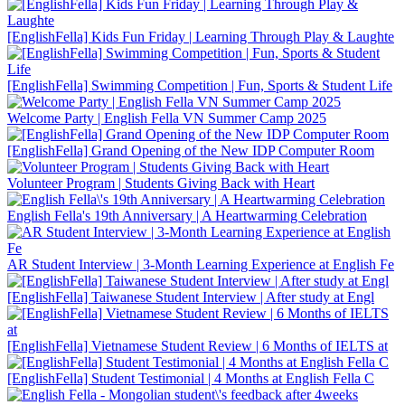
[EnglishFella] Kids Fun Friday | Learning Through Play & Laughte
[EnglishFella] Swimming Competition | Fun, Sports & Student Life
Welcome Party | English Fella VN Summer Camp 2025
[EnglishFella] Grand Opening of the New IDP Computer Room
Volunteer Program | Students Giving Back with Heart
English Fella's 19th Anniversary | A Heartwarming Celebration
AR Student Interview | 3-Month Learning Experience at English Fe
[EnglishFella] Taiwanese Student Interview | After study at Engl
[EnglishFella] Vietnamese Student Review | 6 Months of IELTS at
[EnglishFella] Student Testimonial | 4 Months at English Fella C