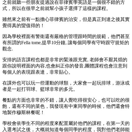
之前就聽一些朋友提過說在菲律賓學英語是一個很不錯的方
式，所以在很早之前就幫小孩子選擇了這樣的課程。
雖然來之前有一點擔心菲律賓的治安，但是真正到達之後其實
覺得真的蠻值得的！
因為學校裡面有警衛還有嚴格的管理跟時間的規範，他們甚至
有所謂的Fella tome,提早10分鐘, 讓每個同學有守時跟守規矩的
觀念.
安排的語言課程也都是非常的緊湊跟充實, 老師會不厭其煩的
跟你說明裡面的內容,也會糾正你的發音,團體課程也會注意到
每個人的表現跟表達，非常貼心。
在課外也可以玩一些運動的球類，大家會一起玩排球，游泳或
者是一起打羽球、籃球非常的多元。
餐點的方面也非常的不錯，讓人覺吃得很安心，也可以吃的很
飽，還有不同的菜色，我發現有中東同學的時候，他們還會特
地製作穆斯林餐呢！
學校會依學生不同的程度來配置屬於他們的課程，在第一天的
入選考試之後，大概就知道每個同學的程度，我對他們老師能