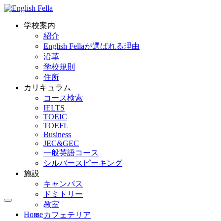
学校案内
紹介
English Fellaが選ばれる理由
沿革
学校規則
住所
カリキュラム
コース検索
IELTS
TOEIC
TOEFL
Business
JEC&GEC
一般英語コース
シルバースピーキング
施設
キャンパス
ドミトリー
教室
Home
カフェテリア