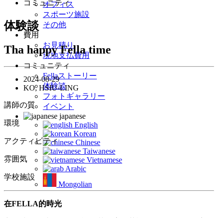
コミュニティ
オフィス
スポーツ施設
体験談
その他
費用
お見積り
Tha happy Fella time
現地支払費用
コミュニティ
Fellaストーリー
2024-08-29
体験談
KO, HSIU-LING
フォトギャラリー
講師の質
イベント
japanese
環境
English
Korean
アクティビティ
Chinese
Taiwanese
雰囲気
Vietnamese
Arabic
学校施設
Mongolian
在FELLA的時光