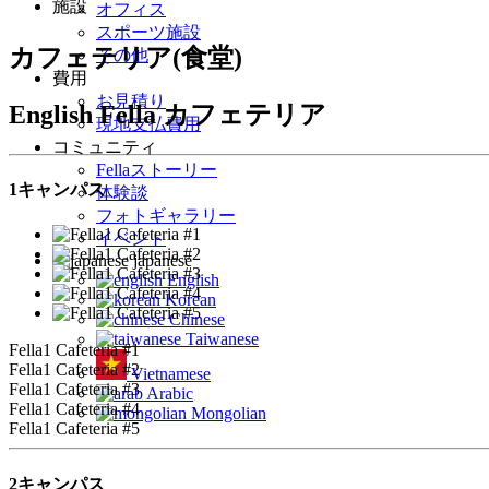
施設
オフィス
スポーツ施設
カフェテリア(食堂)
その他
費用
お見積り
English Fella カフェテリア
現地支払費用
コミュニティ
Fellaストーリー
1キャンパス
体験談
フォトギャラリー
イベント
japanese
English
Korean
Chinese
Taiwanese
Fella1 Cafeteria #1
Fella1 Cafeteria #2
Vietnamese
Fella1 Cafeteria #3
Arabic
Fella1 Cafeteria #4
Mongolian
Fella1 Cafeteria #5
2キャンパス