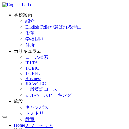
学校案内
紹介
English Fellaが選ばれる理由
沿革
学校規則
住所
カリキュラム
コース検索
IELTS
TOEIC
TOEFL
Business
JEC&GEC
一般英語コース
シルバースピーキング
施設
キャンパス
ドミトリー
教室
Home
カフェテリア