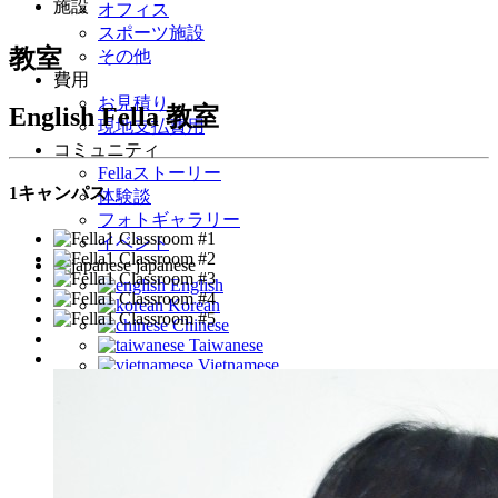
施設
オフィス
スポーツ施設
教室
その他
費用
お見積り
English Fella 教室
現地支払費用
コミュニティ
Fellaストーリー
1キャンパス
体験談
フォトギャラリー
イベント
japanese
English
Korean
Chinese
Taiwanese
Vietnamese
Arabic
Mongolian