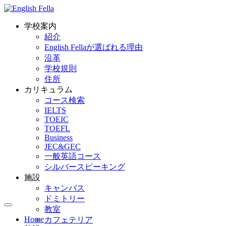
学校案内
紹介
English Fellaが選ばれる理由
沿革
学校規則
住所
カリキュラム
コース検索
IELTS
TOEIC
TOEFL
Business
JEC&GEC
一般英語コース
シルバースピーキング
施設
キャンパス
ドミトリー
教室
Home
カフェテリア