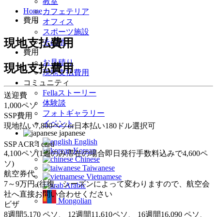
教室
Home
カフェテリア
費用
オフィス
スポーツ施設
現地支払費用
その他
費用
お見積り
現地支払費用
現地支払費用
コミュニティ
Fellaストーリー
送迎費
体験談
1,000ペソ
フォトギャラリー
SSP費用
イベント
現地払い7,800ペソor日本払い180ドル選択可
japanese
English
SSP ACR-I card
Korean
4,100ペソ(1週のみ滞在の場合即日発行手数料込みで4,600ペ
Chinese
ソ)
Taiwanese
航空券代
Vietnamese
7～9万円 (往復、シーズンによって変わりますので、航空会
Arabic
社へ直接お問い合わせください
Mongolian
ビザ
8週間5,170 ペソ、 12週間11,610ペソ、 16週間16,090 ペソ、