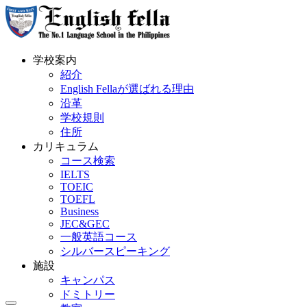
学校案内
紹介
English Fellaが選ばれる理由
沿革
学校規則
住所
カリキュラム
コース検索
IELTS
TOEIC
TOEFL
Business
JEC&GEC
一般英語コース
シルバースピーキング
施設
キャンパス
ドミトリー