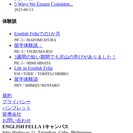
5 Ways We Ensure Consisten...
2025-06-13
体験談
English Fellaでの1か月
PIC-5 / INATOMI AYURA
留学体験談：
PIC-5 / TSUKUMA RUI
3週間の短い期間でも沢山の学びがありました！
PIC-5 / NIIMI HINATA
Life in English Fella
ESL+TOEIC / TOMITA CHIHIRO
留学体験談
PIFT / SHIMIZU RENTARO
規約
プライバシー
パンフレット
提携会社
お問い合わせ
ENGLISH FELLA 1キャンパス
Sitio Highway 11, Talamban, Cebu, Philippines