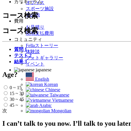
カリキュラム
オフィス
スポーツ施設
コース検索
その他
費用
お見積り
コース検索
現地支払費用
コミュニティ
Fellaストーリー
質問
1
体験談
テスト
2
フォトギャラリー
結果
3
イベント
japanese
Age?
English
Korean
0 ~ 15
Chinese
15 ~ 30
Taiwanese
30 ~ 45
Vietnamese
45 ~
Arabic
次
Mongolian
I can’t talk to you now. I’ll talk to you l