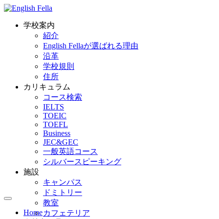
学校案内
紹介
English Fellaが選ばれる理由
沿革
学校規則
住所
カリキュラム
コース検索
IELTS
TOEIC
TOEFL
Business
JEC&GEC
一般英語コース
シルバースピーキング
施設
キャンパス
ドミトリー
教室
Home
カフェテリア