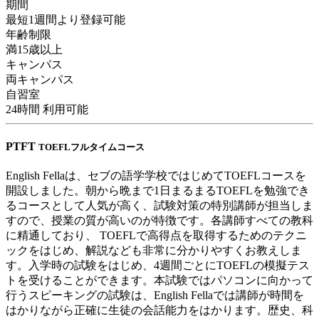
期間
最短1週間より登録可能
年齢制限
満15歳以上
キャンパス
両キャンパス
自習室
24時間 利用可能
PTFT
TOEFLフルタイムコース
English Fellaは、セブの語学学校ではじめてTOEFLコースを
開設しました。朝から晩まで1日まるまるTOEFLを勉強でき
るコースとして人気が高く、試験対策の特別講師が担当しま
すので、授業の質が高いのが特徴です。各講師すべての教科
に精通しており、 TOEFLで高得点を取得するためのテクニ
ックをはじめ、解説なども非常に分かりやすくお教えしま
す。入学時の試験をはじめ、4週間ごとにTOEFLの模擬テス
トを受けることができます。本試験ではパソコンに向かって
行うスピーキングの試験は、English Fellaでは講師が時間を
はかりながら正確に生徒の会話能力をはかります。歴史、科