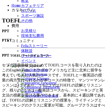
教室
Home
カフェテリア
カリキュラム
オフィス
スポーツ施設
TOEFL
その他
費用
お見積り
PPT
現地支払費用
PTFT
コミュニティ
Fellaストーリー
体験談
PPT
TOEFLパートタイムコース
フォトギャラリー
イベント
セブの語学学校ではじめてTOEFLコースを取り入れたのは
japanese
English
このEnglish Fella。カナダやアメリカなど主に北米に留学を
Korean
考えている人に人気のコースです。TOEFLと一般英語の授
Chinese
業の両方受けられるのが本コースの特徴で、マンツーマンレ
Taiwanese
ッスンは4コマあり、うち2コマはTOEFLの読解とリスニン
Vietnamese
グ、残りの2コマは一般英語コースから、スピーキングと英
Arabic
文法の授業を受ける事ができます。基本的に４週以降であれ
Mongolian
ば、TOFELの読解とリスニングの授業を、ライティングと
スピーキングのクラスに変更が可能。グループクラスはすべ