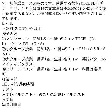
て一般英語コースのものです。使用する教材はTOEFLビギ
ナー向け。たとえば読解の文章量は本試験のものに比べて短
く簡単であるなど、比較的取り掛かりやすい内容をご用意し
ています。
レベル
TOEFLスコア30点以上
授業内容
①マンツーマン 講師1名：生徒1名 2コマ TOEFL（R・
L）・2コマ ESL（G・S）
②小グループ授業 講師1名：生徒4名 2コマ ESL（G＆R・S
＆L）
③大グループ授業 講師1名：生徒8名 1コマ（英語パターン/
ネイティブクラス）
④フリーレッスン 講師1名：生徒8名 1コマ（科目は選択
可）
授業時間
1日8時間/週40時間
テスト
入学レベルテスト・4週ごとの定期レベルテスト
入学日
毎週月曜日