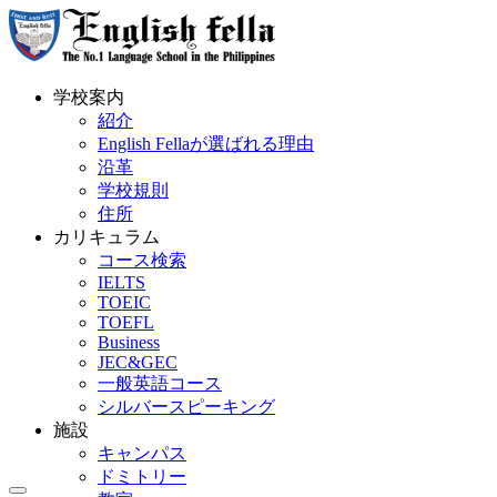
学校案内
紹介
English Fellaが選ばれる理由
沿革
学校規則
住所
カリキュラム
コース検索
IELTS
TOEIC
TOEFL
Business
JEC&GEC
一般英語コース
シルバースピーキング
施設
キャンパス
ドミトリー