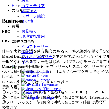
教室
Home
カフェテリア
カリキュラム
オフィス
スポーツ施設
Business
その他
費用
お見積り
EBC
現地支払費用
EBC
コミュニティ
ビジネスコース
Fellaストーリー
仕事で実際に英語を使う機会のある人、将来海外で働く予定
体験談
Market Leaderという英語でビジネスを学ぶ人にとってバイブルともいえるテキスト
フォトギャラリー
一般的なビジネスマナーをはじめ、パワフルなチームに育て
イベント
Market Leaderの1冊でボキャブラリー&リスニング
japanese
English
ジネス科目を指導いたします。1:4のグループクラスではビ
Korean
レベル
Chinese
レベル2以上もしくはTOEIC400点以上
Taiwanese
授業内容
Vietnamese
①マンツーマン 講師1名：生徒1名 5コマ EBC（G・W・R・
Arabic
②小グループ授業 講師1名：生徒4名 2コマ EBC（Presentation・D
Mongolian
③フリーレッスン 講師1名：生徒8名 1コマ（科目は選択可)
授業時間