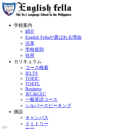
学校案内
紹介
English Fellaが選ばれる理由
沿革
学校規則
住所
カリキュラム
コース検索
IELTS
TOEIC
TOEFL
Business
JEC&GEC
一般英語コース
シルバースピーキング
施設
キャンパス
ドミトリー