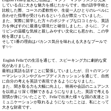
している点に大きな魅力を感じたからです。他の語学学校と
比較した際、コースの柔軟性や、生徒一人ひとりのレベルに
合わせた指導が受けられるという点が際立っていました。
また、実際に留学した方々のポジティブな口コミから、英語
力を伸ばすのに最適な環境だと確信しました。さらに、フィ
リピンの温暖な気候と親しみやすい文化にも惹かれ、この学
校を選びました。
そして1番の理由はバカンス気分を味わえる大きなプールで
す✨✨
English Fellaでの生活を通じて、スピーキング力に劇的な変
化がありました。
最初は英語を話すことに緊張していましたが、日々のマンツ
ーマンレッスンやグループディスカッションを通じて、自然
に自分の考えを英語で表現できるようになりました。
また、聞き取る力も大幅に向上し、映画や会話のニュアンス
を以前より深く理解できるようになりました。英語で考える
習慣が身についたことで、Fellaで出来た様々な国の友達とコ
ミュニケーションが取れるようになったことは、私にとって
大きな財産です。