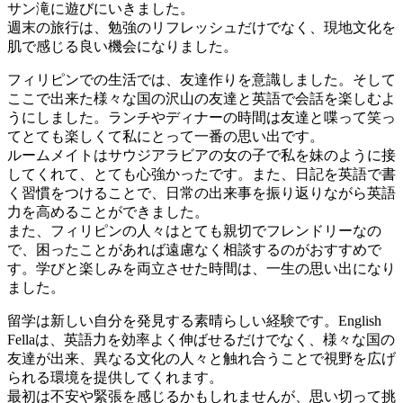
サン滝に遊びにいきました。
週末の旅行は、勉強のリフレッシュだけでなく、現地文化を
肌で感じる良い機会になりました。
フィリピンでの生活では、友達作りを意識しました。そして
ここで出来た様々な国の沢山の友達と英語で会話を楽しむよ
うにしました。ランチやディナーの時間は友達と喋って笑っ
てとても楽しくて私にとって一番の思い出です。
ルームメイトはサウジアラビアの女の子で私を妹のように接
してくれて、とても心強かったです。また、日記を英語で書
く習慣をつけることで、日常の出来事を振り返りながら英語
力を高めることができました。
また、フィリピンの人々はとても親切でフレンドリーなの
で、困ったことがあれば遠慮なく相談するのがおすすめで
す。学びと楽しみを両立させた時間は、一生の思い出になり
ました。
留学は新しい自分を発見する素晴らしい経験です。English
Fellaは、英語力を効率よく伸ばせるだけでなく、様々な国の
友達が出来、異なる文化の人々と触れ合うことで視野を広げ
られる環境を提供してくれます。
最初は不安や緊張を感じるかもしれませんが、思い切って挑