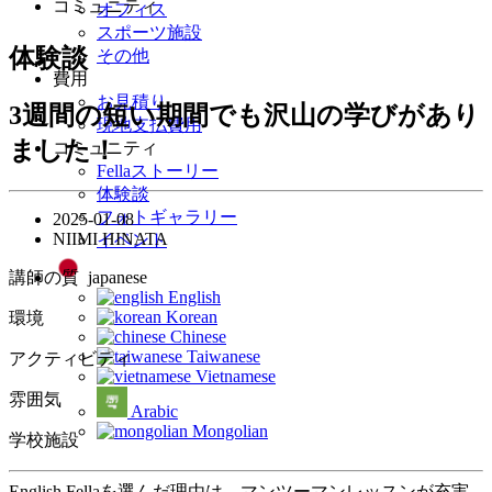
コミュニティ
オフィス
スポーツ施設
体験談
その他
費用
お見積り
3週間の短い期間でも沢山の学びがあり
現地支払費用
ました！
コミュニティ
Fellaストーリー
体験談
フォトギャラリー
2025-01-08
NIIMI HINATA
イベント
講師の質
japanese
English
Korean
環境
Chinese
Taiwanese
アクティビティ
Vietnamese
雰囲気
Arabic
Mongolian
学校施設
English Fellaを選んだ理由は、マンツーマンレッスンが充実