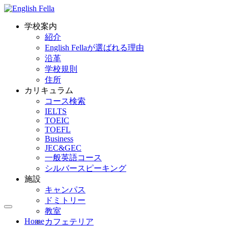
学校案内
紹介
English Fellaが選ばれる理由
沿革
学校規則
住所
カリキュラム
コース検索
IELTS
TOEIC
TOEFL
Business
JEC&GEC
一般英語コース
シルバースピーキング
施設
キャンパス
ドミトリー
教室
Home
カフェテリア