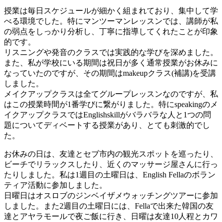
授業は毎日スケジュールが細かく組まれており、集中して学
べる環境でした。特にマンツーマンレッスンでは、講師が私
の弱点をしっかり分析し、丁寧に指導してくれたことが印象
的です。
リスニングや発音のクラスでは実践的な学びを深めました。
また、私が学校にいる期間は祝日が多く通常授業がお休みに
なっていたのですが、その期間はmakeupクラス(補講)を受講
しました。
メイクアップクラスは全てグループレッスンなのですが、私
はこの授業時間が1番学びに繋がりました。特にspeakingのメ
イクアップクラスではEnglishskillがバラバラな人と1つの問
題についてディベートする授業があり、とても刺激的でし
た。
お休みの日は、友達とセブ市内の観光スポットを巡ったり、
ビーチでリラックスしたり、近くのマッサージ屋さんに行っ
たりしました。私は1週目の土曜日は、English Fellaのボラン
ティア活動に参加しました。
日曜日はオスロブのジンベイザメウォッチングツアーに参加
しました。また2週目の土曜日には、Fellaで出来た韓国の友
達とアヤラモールで夜ご飯に行き、日曜は友達10人程とカワ