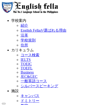
学校案内
紹介
English Fellaが選ばれる理由
沿革
学校規則
住所
カリキュラム
コース検索
IELTS
TOEIC
TOEFL
Business
JEC&GEC
一般英語コース
シルバースピーキング
施設
キャンパス
ドミトリー