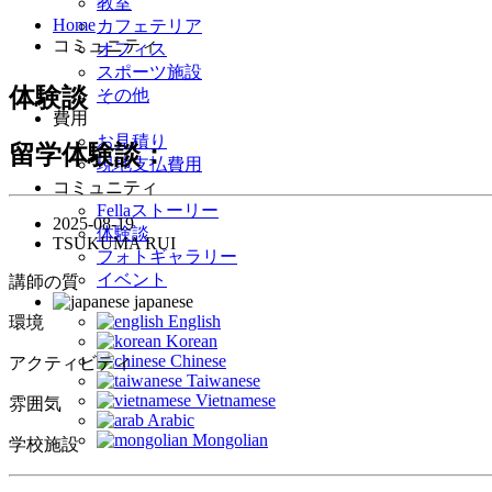
教室
Home
カフェテリア
コミュニティ
オフィス
スポーツ施設
体験談
その他
費用
お見積り
留学体験談：
現地支払費用
コミュニティ
Fellaストーリー
2025-08-19
体験談
TSUKUMA RUI
フォトギャラリー
イベント
講師の質
japanese
English
環境
Korean
Chinese
アクティビティ
Taiwanese
Vietnamese
雰囲気
Arabic
Mongolian
学校施設