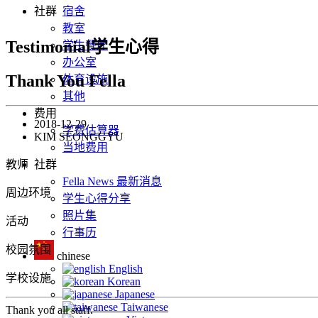
社群
宿舍
教室
Testimonial学生心得
学生餐厅
办公室
Thank You Fella
体育设施
其他
费用
2018-12-29
学费估算器
KIM SEONGGYU
当地费用
教师
社群
Fella News 最新消息
周边环境
学生心得分享
照片集
活动
行事历
校园氛围
chinese
English
学校设施
Korean
Japanese
Taiwanese
Thank you all staff.