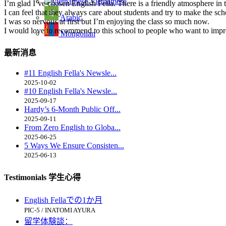
Vietnamese
I’m glad I’ve chosen English Fella. There is a friendly atmosphere in t
I can feel that they always care about students and try to make the sch
Arabic
I was so nervous at first but I’m enjoying the class so much now.
I would love to recommend to this school to people who want to improv
Mongolian
最新消息
#11 English Fella's Newsle...
2025-10-02
#10 English Fella's Newsle...
2025-09-17
Hardy’s 6-Month Public Off...
2025-09-11
From Zero English to Globa...
2025-06-25
5 Ways We Ensure Consisten...
2025-06-13
Testimonials 学生心得
English Fellaでの1か月
PIC-5 / INATOMI AYURA
留学体験談：