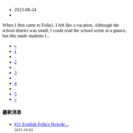
2023-08-24
When I first came to Fella1, I felt like a vacation. Although the
school district was small, I could read the school scene at a glance,
but this made students f...
«
1
.
2
.
3
.
4
.
5
»
最新消息
#11 English Fella's Newsle...
2025-10-02