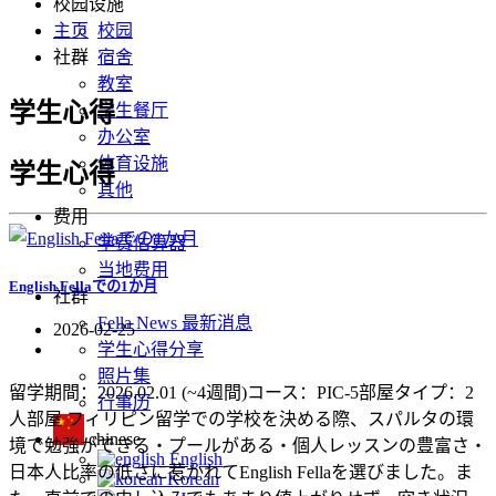
校园设施
主页
校园
社群
宿舍
教室
学生心得
学生餐厅
办公室
体育设施
学生心得
其他
费用
学费估算器
当地费用
English Fellaでの1か月
社群
Fella News 最新消息
2026-02-25
学生心得分享
照片集
留学期間：2026.02.01 (~4週間)コース：PIC-5部屋タイプ：2
行事历
人部屋 フィリピン留学での学校を決める際、スパルタの環
chinese
境で勉強ができる・プールがある・個人レッスンの豊富さ・
English
日本人比率の低さに惹かれてEnglish Fellaを選びました。ま
Korean