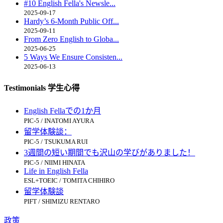
#10 English Fella's Newsle...
2025-09-17
Hardy’s 6-Month Public Off...
2025-09-11
From Zero English to Globa...
2025-06-25
5 Ways We Ensure Consisten...
2025-06-13
Testimonials 学生心得
English Fellaでの1か月
PIC-5 / INATOMI AYURA
留学体験談：
PIC-5 / TSUKUMA RUI
3週間の短い期間でも沢山の学びがありました！
PIC-5 / NIIMI HINATA
Life in English Fella
ESL+TOEIC / TOMITA CHIHIRO
留学体験談
PIFT / SHIMIZU RENTARO
政策