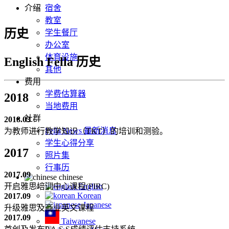
介绍
宿舍
教室
历史
学生餐厅
办公室
体育设施
English Fella
历史
其他
费用
学费估算器
2018
当地费用
社群
2018.03
Fella News 最新消息
为教师进行教学知识（TKT）的培训和测验。
学生心得分享
2017
照片集
行事历
2017.09
chinese
English
开启雅思培训中心课程(PIRC)
Korean
2017.09
Japanese
升级雅思及商业英文课程
2017.09
Taiwanese