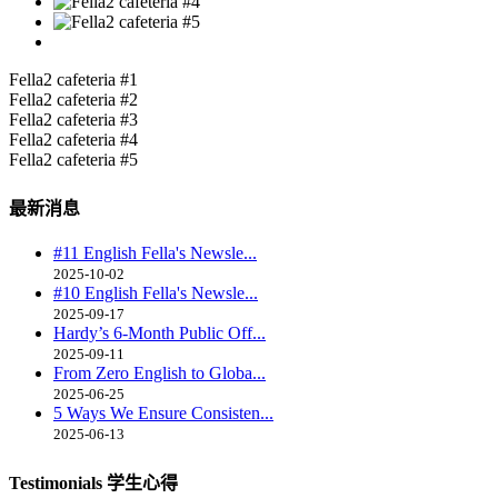
Fella2 cafeteria #1
Fella2 cafeteria #2
Fella2 cafeteria #3
Fella2 cafeteria #4
Fella2 cafeteria #5
最新消息
#11 English Fella's Newsle...
2025-10-02
#10 English Fella's Newsle...
2025-09-17
Hardy’s 6-Month Public Off...
2025-09-11
From Zero English to Globa...
2025-06-25
5 Ways We Ensure Consisten...
2025-06-13
Testimonials 学生心得