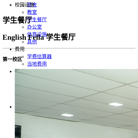
校园设施
宿舍
教室
学生餐厅
学生餐厅
办公室
体育设施
English Fella 学生餐厅
其他
费用
学费估算器
第一校区
当地费用
社群
Fella News 最新消息
学生心得分享
照片集
行事历
chinese
English
Korean
Japanese
Taiwanese
Vietnamese