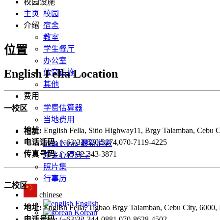
校园设施
主页
校园
介绍
宿舍
教室
位置
学生餐厅
办公室
English Fella
Location
体育设施
其他
费用
学费估算器
一校区
当地费用
地址:
English Fella, Sitio Highway11, Brgy Talamban, Cebu Ci
社群
电话话码:
(+63)32-520-3274,070-7119-4225
Fella News 最新消息
传真号码:
(+63)32-343-3871
学生心得分享
照片集
行事历
二校区
chinese
English
地址:
English Fella, Tigbao Brgy Talamban, Cebu City, 6000, 
Korean
电话号码:
(+63)32-344-0881,070-8628-4502