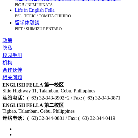
PIC-5 / NIIMI HINATA
Life in English Fella
ESL+TOEIC / TOMITA CHIHIRO
留学体験談
PIFT / SHIMIZU RENTARO
政策
隐私
校园手册
机构
合作伙伴
相关问题
ENGLISH FELLA 第一校区
Sitio Highway 11, Talamban, Cebu, Philippines
连络电话：(+63) 32-343-3902~2 / Fax: (+63) 32-343-3871
ENGLISH FELLA 第二校区
Tigbao, Talamban, Cebu, Philippines
连络电话：(+63) 32-344-0881 / Fax: (+63) 32-344-0419