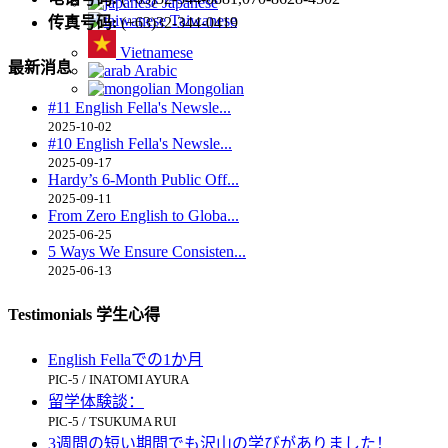
Japanese
Taiwanese
传真号码:
(+63)32-344-0419
Vietnamese
最新消息
Arabic
Mongolian
#11 English Fella's Newsle...
2025-10-02
#10 English Fella's Newsle...
2025-09-17
Hardy’s 6-Month Public Off...
2025-09-11
From Zero English to Globa...
2025-06-25
5 Ways We Ensure Consisten...
2025-06-13
Testimonials 学生心得
English Fellaでの1か月
PIC-5 / INATOMI AYURA
留学体験談：
PIC-5 / TSUKUMA RUI
3週間の短い期間でも沢山の学びがありました！