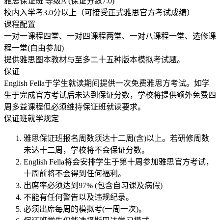
雅思保证班 等级A (保证分数7.0)
校内入学考3.0分以上（可接受正式雅思官方考试成绩）
课程配置
一对一课程四堂、一对四课程两堂、一对八课程一堂、选修课
程一堂(自由参加)
提供雅思图本教材与至多二十五种版本模拟考试题。
保证
English Fella于学生就读期间提供一次免费雅思方考试。如学
生于完成官方考试后未达到保证分数，学校将提供额外免费四
周多益课程但必须维持保证班就读要求。
保证班就学规定
雅思保证班报名周数须达十二周(含)以上。若研修周数
未达十二周，学校将不会保证分数。
English Fella将会安排学生于第十周参加雅思官方考试，
十周前将不会得到任何福利。
出席率必须达到97% (包含自习课及病假)
不能有任何警告以及违规纪录。
必须出席每周的模拟考(一周一次)。