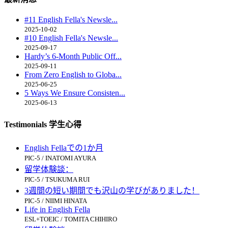
#11 English Fella's Newsle...
2025-10-02
#10 English Fella's Newsle...
2025-09-17
Hardy’s 6-Month Public Off...
2025-09-11
From Zero English to Globa...
2025-06-25
5 Ways We Ensure Consisten...
2025-06-13
Testimonials 学生心得
English Fellaでの1か月
PIC-5 / INATOMI AYURA
留学体験談：
PIC-5 / TSUKUMA RUI
3週間の短い期間でも沢山の学びがありました！
PIC-5 / NIIMI HINATA
Life in English Fella
ESL+TOEIC / TOMITA CHIHIRO