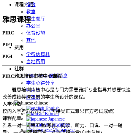
课程介绍
宿舍
教室
雅思课程
学生餐厅
办公室
PIRC
体育设施
其他
PIFT
费用
学费估算器
PIGI
当地费用
社群
Fella News 最新消息
PIRC雅思培训审核中心课程
学生心得分享
雅思培训审核中心是专门为需要雅斯专业指导并想要快速
照片集
改善成绩停滞不前的学生所设计的课程。
行事历
chinese
入学分数
English
校内入学考2.5分以上（可接受正式雅思官方考试成绩）
Korean
课程配置
Japanese
Taiwanese
雅思一对一课程五堂(写作、阅读、听力、口说、一对一辅
Vietnamese
导)、一对四课程两堂、选修课程一堂(自由参加)