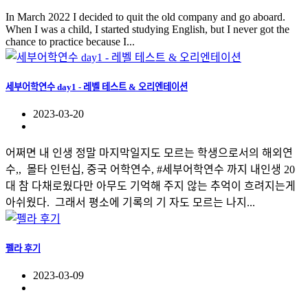
In March 2022 I decided to quit the old company and go aboard.
When I was a child, I started studying English, but I never got the
chance to practice because I...
세부어학연수 day1 - 레벨 테스트 & 오리엔테이션
2023-03-20
어쩌면 내 인생 정말 마지막일지도 모르는 학생으로서의 해외연
수,, ​ 몰타 인턴십, 중국 어학연수, #세부어학연수 까지 내인생 20
대 참 다채로웠다만 아무도 기억해 주지 않는 추억이 흐려지는게
아쉬웠다. ​ 그래서 평소에 기록의 기 자도 모르는 나지...
펠라 후기
2023-03-09