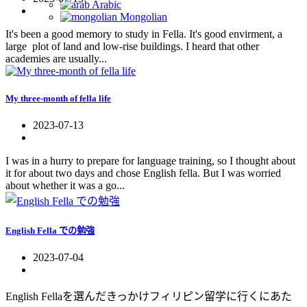
Arabic
Mongolian
It's been a good memory to study in Fella. It's good envirment, a
large plot of land and low-rise buildings. I heard that other
academies are usually...
My three-month of fella life
2023-07-13
I was in a hurry to prepare for language training, so I thought about
it for about two days and chose English fella. But I was worried
about whether it was a go...
English Fella での勉強
2023-07-04
English Fellaを選んだきっかけフィリピン留学に行くにあた