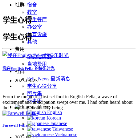
社群
宿舍
教室
学生心得
学生餐厅
办公室
体育设施
学生心得
其他
费用
学费估算器
当地费用
我在English Fella 的快乐时光
社群
Fella News 最新消息
2023-08-23
学生心得分享
照片集
From the moment I first set foot in English Fella, a wave of
行事历
excitement and anticipation swept over me. I had often heard about
chinese
their inspiring motto "By being...
English
Korean
Japanese
Farewell Fella~
Taiwanese
Vietnamese
2023-07-13