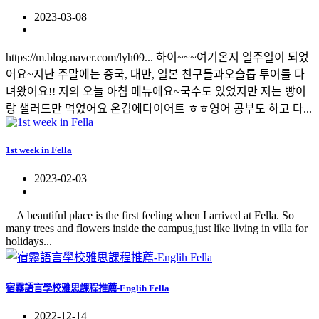
2023-03-08
https://m.blog.naver.com/lyh09... 하이~~~여기온지 일주일이 되었
어요~지난 주말에는 중국, 대만, 일본 친구들과오슬롭 투어를 다
녀왔어요!! 저의 오늘 아침 메뉴에요~국수도 있었지만 저는 빵이
랑 샐러드만 먹었어요 온김에다이어트 ㅎㅎ영어 공부도 하고 다...
1st week in Fella
2023-02-03
A beautiful place is the first feeling when I arrived at Fella. So
many trees and flowers inside the campus,just like living in villa for
holidays...
宿霧語言學校雅思課程推薦-Englih Fella
2022-12-14