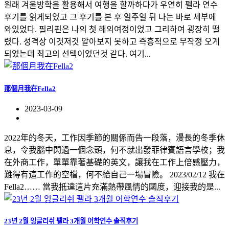
원래 겨울방학을 활용해서 여행을 할까하다가 우연히 펠라 연수
후기를 읽게되었고 그 후기를 본 후 일주일 뒤 나는 바로 세부에
와있었다. 필리핀은 나의 첫 해외여정이었고 그리하여 굉장히 떨
렸다. 성격상 이것저것 알아보지 못하고 즉흥적으로 무작정 오게
되었는데 최고의 선택이었던것 같다. 여기...
那個月我在Fella2
2023-03-09
2022年的冬天，工作因季節的關係而告一段落，漫長的冬季休
息，令我腦中閃過一個念頭，何不就出發菲律賓語言學校；我
在外商工作，單單靠著基礎的英文，讓我在工作上倍感壓力，
難得有這工作的空檔，何不給自己一場冒險。 2023/02/12 我在
Fella2…… 當我抵達這片充滿熱帶風情的國度，迎接我的是...
23년 2월 잉글리쉬 펠라 3개월 어학연수 솔직후기