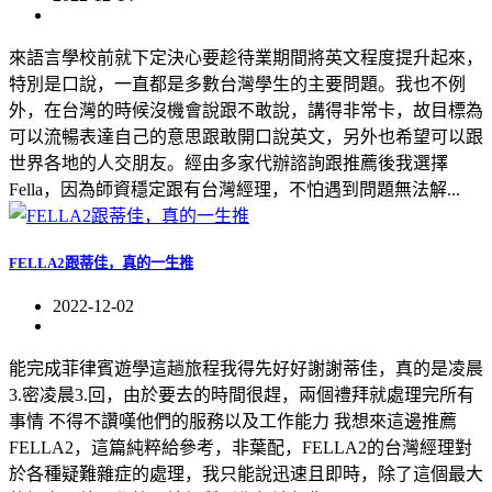
來語言學校前就下定決心要趁待業期間將英文程度提升起來，
特別是口說，一直都是多數台灣學生的主要問題。我也不例
外，在台灣的時候沒機會說跟不敢說，講得非常卡，故目標為
可以流暢表達自己的意思跟敢開口說英文，另外也希望可以跟
世界各地的人交朋友。經由多家代辦諮詢跟推薦後我選擇
Fella，因為師資穩定跟有台灣經理，不怕遇到問題無法解...
FELLA2跟蒂佳，真的一生推
2022-12-02
能完成菲律賓遊學這趟旅程我得先好好謝謝蒂佳，真的是凌晨
3.密凌晨3.回，由於要去的時間很趕，兩個禮拜就處理完所有
事情 不得不讚嘆他們的服務以及工作能力 我想來這邊推薦
FELLA2，這篇純粹給參考，非葉配，FELLA2的台灣經理對
於各種疑難雜症的處理，我只能說迅速且即時，除了這個最大