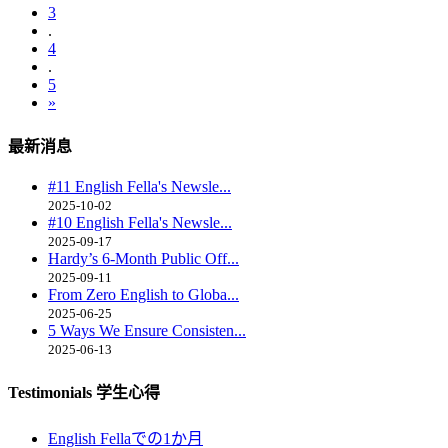
3
.
4
.
5
»
最新消息
#11 English Fella's Newsle...
2025-10-02
#10 English Fella's Newsle...
2025-09-17
Hardy’s 6-Month Public Off...
2025-09-11
From Zero English to Globa...
2025-06-25
5 Ways We Ensure Consisten...
2025-06-13
Testimonials 学生心得
English Fellaでの1か月