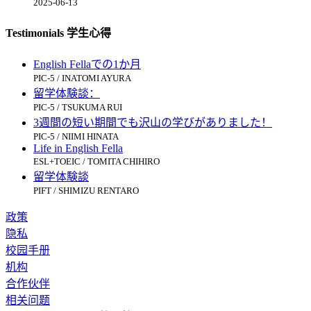
2025-06-13
Testimonials 学生心得
English Fellaでの1か月
PIC-5 / INATOMI AYURA
留学体験談：
PIC-5 / TSUKUMA RUI
3週間の短い期間でも沢山の学びがありました！
PIC-5 / NIIMI HINATA
Life in English Fella
ESL+TOEIC / TOMITA CHIHIRO
留学体験談
PIFT / SHIMIZU RENTARO
政策
隐私
校园手册
机构
合作伙伴
相关问题