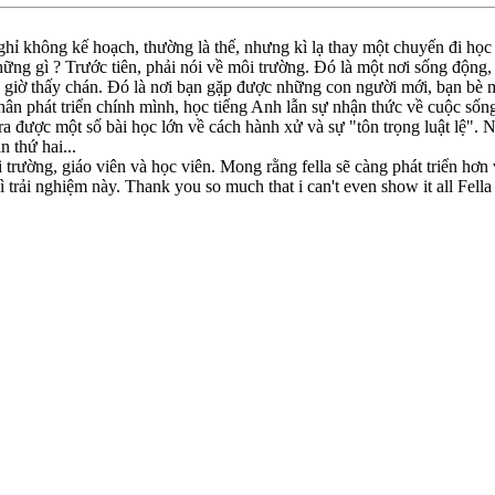
ỉ không kế hoạch, thường là thế, nhưng kì lạ thay một chuyến đi học đã
hững gì ? Trước tiên, phải nói về môi trường. Đó là một nơi sống động
 giờ thấy chán. Đó là nơi bạn gặp được những con người mới, bạn bè 
hân phát triển chính mình, học tiếng Anh lẫn sự nhận thức về cuộc sống 
n ra được một số bài học lớn về cách hành xử và sự "tôn trọng luật lệ".
n thứ hai...
 môi trường, giáo viên và học viên. Mong rằng fella sẽ càng phát triển h
ì trải nghiệm này. Thank you so much that i can't even show it al