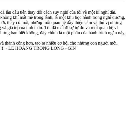
 lần đầu tiên thay đổi cách suy nghĩ của tôi về một kỉ nghỉ dài.
, không khí mát mẻ trong lành, là một khu học hành trong nghỉ dưỡng,
mới, thầy cô mới, những mối quan hệ đầy thiện cảm và thú vị nhưng
và giá trị của tinh thần. Tôi đã mất đi sự tự do và mối quan hệ vì
 Nhưng bạn biết không, đấy chính là một phần của hành trình ngắn này,
ơn và thành công hơn, tạo ra nhiều cơ hội cho những con người mới.
l Fella !!! - LE HOANG TRONG LONG - GIN