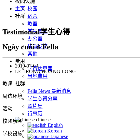
校园设施
主页
校园
社群
宿舍
教室
Testimonial学生心得
学生餐厅
办公室
Ngày cuối ở Fella
体育设施
其他
费用
2019-07-03
学费估算器
LE TRONG HOANG LONG
当地费用
教师
社群
Fella News 最新消息
周边环境
学生心得分享
照片集
活动
行事历
chinese
校园氛围
English
Korean
学校设施
Japanese