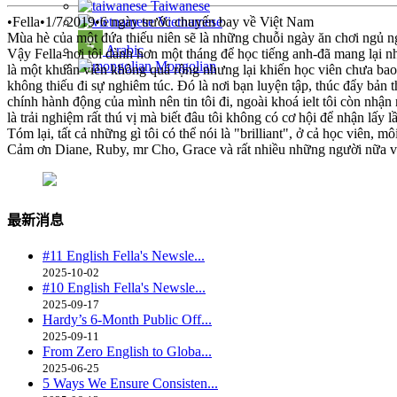
Taiwanese
•Fella•1/7/2019•6 ngày trước chuyến bay về Việt Nam
Vietnamese
Mùa hè của một đứa thiếu niên sẽ là những chuỗi ngày ăn chơi ngủ ngh
Arabic
Vậy Fella-nơi tôi dành hơn một tháng để học tiếng anh-đã mang lại n
Mongolian
là một khuân viên không quá rộng nhưng lại khiến học viên chưa bao
không thiếu đi sự nghiêm túc. Đó là nơi bạn luyện tập, thúc đẩy bản t
chính hành động của mình nên tin tôi đi, ngoài khoá ielt tôi còn nhậ
là trải nghiệm rất thú vị mà biết đâu tôi không có cơ hội để nhận lấy lầ
Tóm lại, tất cả những gì tôi có thể nói là "brilliant", ở cả học viên,
Cảm ơn Diane, Ruby, mr Cho, Grace và rất nhiều những người nữa v
最新消息
#11 English Fella's Newsle...
2025-10-02
#10 English Fella's Newsle...
2025-09-17
Hardy’s 6-Month Public Off...
2025-09-11
From Zero English to Globa...
2025-06-25
5 Ways We Ensure Consisten...