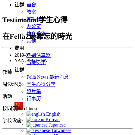
社群
宿舍
教室
Testimonial学生心得
学生餐厅
办公室
体育设施
在Fella2最難忘的時光
其他
费用
2019-07-11
学费估算器
YAN, JIA-JHEN
当地费用
社群
教师
Fella News 最新消息
周边环境
学生心得分享
照片集
活动
行事历
校园氛围
chinese
English
Korean
学校设施
Japanese
Taiwanese