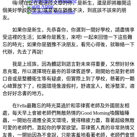
Vietnamese
嗨!現在正在看這段文章的你，是新生，還是即將離開這
Arabic
個美好學校的學生!或是還在猶豫不決，到底該不該來的朋
Mongolian
友。
如果你是新生，先恭喜你，你選到一間好學校，請盡情享
受這裡的生活；如果你是舊生，來吧! 一起來回憶一下這些難
忘的時光；如果你是猶豫不決朋友，看完心得後，就聯絡一下
代辦，先去了再說!
我是上班族，因為體認到語言對未來得重要，又想好好休
息充電，所以選擇現在最夯的菲律賓遊學，剛開始也是對老師
口音或是整體衛生等有疑慮，但實際上到了學校，懸著的一顆
心總算放下了，校園環境像渡假村，舒適宜人，乾淨整潔，適
合好好念書的地方。
在Fella最難忘的時光莫過於和菲律賓老師及外國朋友相
處，每天早上會被老師們無敵熱情的Good Morning喚醒瞌睡
蟲，一開始在適應全英文環境，覺得精疲力盡，靠著超級無敵
可愛的老師們，激起你的學習欲望。菲律賓人真的非常熱情又
友善，一開始因為不會說，只能害羞地看著老師，老師們會想