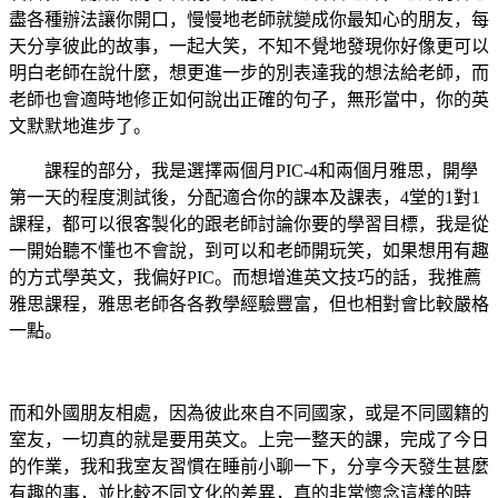
盡各種辦法讓你開口，慢慢地老師就變成你最知心的朋友，每
天分享彼此的故事，一起大笑，不知不覺地發現你好像更可以
明白老師在說什麼，想更進一步的別表達我的想法給老師，而
老師也會適時地修正如何說出正確的句子，無形當中，你的英
文默默地進步了。
課程的部分，我是選擇兩個月PIC-4和兩個月雅思，開學
第一天的程度測試後，分配適合你的課本及課表，4堂的1對1
課程，都可以很客製化的跟老師討論你要的學習目標，我是從
一開始聽不懂也不會說，到可以和老師開玩笑，如果想用有趣
的方式學英文，我偏好PIC。而想增進英文技巧的話，我推薦
雅思課程，雅思老師各各教學經驗豐富，但也相對會比較嚴格
一點。
而和外國朋友相處，因為彼此來自不同國家，或是不同國籍的
室友，一切真的就是要用英文。上完一整天的課，完成了今日
的作業，我和我室友習慣在睡前小聊一下，分享今天發生甚麼
有趣的事，並比較不同文化的差異，真的非常懷念這樣的時