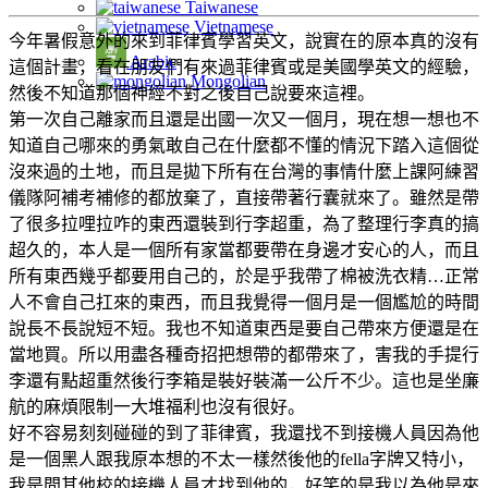
Taiwanese
Vietnamese
今年暑假意外的來到菲律賓學習英文，說實在的原本真的沒有
Arabic
這個計畫，看在朋友們有來過菲律賓或是美國學英文的經驗，
Mongolian
然後不知道那個神經不對之後自己說要來這裡。
第一次自己離家而且還是出國一次又一個月，現在想一想也不
知道自己哪來的勇氣敢自己在什麼都不懂的情況下踏入這個從
沒來過的土地，而且是拋下所有在台灣的事情什麼上課阿練習
儀隊阿補考補修的都放棄了，直接帶著行囊就來了。雖然是帶
了很多拉哩拉咋的東西還裝到行李超重，為了整理行李真的搞
超久的，本人是一個所有家當都要帶在身邊才安心的人，而且
所有東西幾乎都要用自己的，於是乎我帶了棉被洗衣精…正常
人不會自己扛來的東西，而且我覺得一個月是一個尷尬的時間
說長不長說短不短。我也不知道東西是要自己帶來方便還是在
當地買。所以用盡各種奇招把想帶的都帶來了，害我的手提行
李還有點超重然後行李箱是裝好裝滿一公斤不少。這也是坐廉
航的麻煩限制一大堆福利也沒有很好。
好不容易刻刻碰碰的到了菲律賓，我還找不到接機人員因為他
是一個黑人跟我原本想的不太一樣然後他的fella字牌又特小，
我是問其他校的接機人員才找到他的，好笑的是我以為他是來