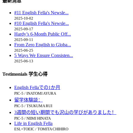
最新消息
#11 English Fella's Newsle...
2025-10-02
#10 English Fella's Newsle...
2025-09-17
Hardy’s 6-Month Public Off...
2025-09-11
From Zero English to Globa...
2025-06-25
5 Ways We Ensure Consisten...
2025-06-13
Testimonials 学生心得
English Fellaでの1か月
PIC-5 / INATOMI AYURA
留学体験談：
PIC-5 / TSUKUMA RUI
3週間の短い期間でも沢山の学びがありました！
PIC-5 / NIIMI HINATA
Life in English Fella
ESL+TOEIC / TOMITA CHIHIRO