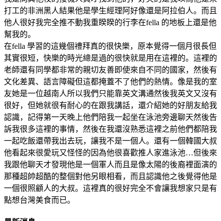
打工的非洲黑人結果他是學生經理阿好像還是阿拉伯人。而且
他人很好我完全推不動我重睽睽的行李在fella 的地板上還是他
幫我的。
在fella 學習的這幾個禮拜真的很快樂，原本覺得一個月很長但
其實很短，快樂的時光總是過的很快就是用在這裡的。這裡的
老師還有同學都非常的親切友善即使來自不同的國家，然後有
文化差異、語言障礙但這都掩蓋不了他們的熱情。像是我的室
友她是一位越南人所以我們只能靠英文溝通然後我英文又沒有
很好，但她就很有耐心的在跟我講話，還介紹她的好朋友給我
認識，記得第一天晚上他們陪我一起坐在泳池旁邊聊天然後告
訴我很多這裡的事情，然後在我還沒熟悉這裡之前他們都陪我
一起吃飯還帶我出去玩，讓我不是一個人。還有一個韓國大叔
他看起來很愛玩又怪怪的因為他很喜歡推人家進泳池…但後來
我跟他聊天才發現他是一個軍人而且是像太陽的後裔裡面演的
那種超帥超酷的整個對他另眼相看，而且認識他之後覺得他是
一個很照顧人的大叔。這裡真的很好完全不會讓我想家只是有
點想台灣美食而已。