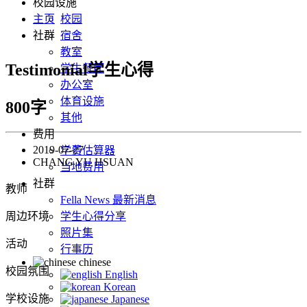
校园设施
主页
校园
社群
宿舍
教室
Testimonial学生心得
学生餐厅
办公室
体育设施
800字
其他
费用
2019-07-27
学费估算器
CHANG YU HSUAN
当地费用
社群
教师
Fella News 最新消息
周边环境
学生心得分享
照片集
活动
行事历
chinese
校园氛围
English
Korean
学校设施
Japanese