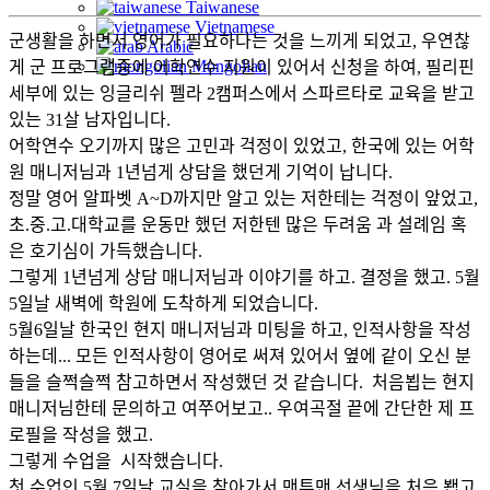
Taiwanese
Vietnamese
군생활을 하면서 영어가 필요하다는 것을 느끼게 되었고, 우연찮
Arabic
Mongolian
게 군 프로그램중에 어학연수 지원이 있어서 신청을 하여, 필리핀
세부에 있는 잉글리쉬 펠라 2캠퍼스에서 스파르타로 교육을 받고
있는 31살 남자입니다.
어학연수 오기까지 많은 고민과 걱정이 있었고, 한국에 있는 어학
원 매니저님과 1년넘게 상담을 했던게 기억이 납니다.
정말 영어 알파벳 A~D까지만 알고 있는 저한테는 걱정이 앞었고,
초.중.고.대학교를 운동만 했던 저한텐 많은 두려움 과 설례임 혹
은 호기심이 가득했습니다.
그렇게 1년넘게 상담 매니저님과 이야기를 하고. 결정을 했고. 5월
5일날 새벽에 학원에 도착하게 되었습니다.
5월6일날 한국인 현지 매니저님과 미팅을 하고, 인적사항을 작성
하는데... 모든 인적사항이 영어로 써져 있어서 옆에 같이 오신 분
들을 슬쩍슬쩍 참고하면서 작성했던 것 같습니다. 처음뵙는 현지
매니저님한테 문의하고 여쭈어보고.. 우여곡절 끝에 간단한 제 프
로필을 작성을 했고.
그렇게 수업을 시작했습니다.
첫 수업인 5월 7일날 교실을 찾아가서 맨투맨 선생님을 처음 봽고