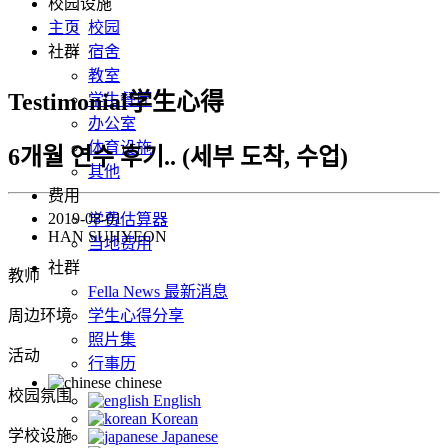
校园设施
主页
校园
社群
宿舍
教室
Testimonial学生心得
学生餐厅
办公室
体育设施
6개월 연수 후기.. (세부 도착, 수업)
其他
费用
2019-08-01
学费估算器
HAN SUHYEON
当地费用
社群
教师
Fella News 最新消息
周边环境
学生心得分享
照片集
活动
行事历
chinese
校园氛围
English
Korean
学校设施
Japanese