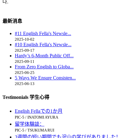
다.
最新消息
#11 English Fella's Newsle...
2025-10-02
#10 English Fella's Newsle...
2025-09-17
Hardy’s 6-Month Public Off...
2025-09-11
From Zero English to Globa...
2025-06-25
5 Ways We Ensure Consisten...
2025-06-13
Testimonials 学生心得
English Fellaでの1か月
PIC-5 / INATOMI AYURA
留学体験談：
PIC-5 / TSUKUMA RUI
3週間の短い期間でも沢山の学びがありました！