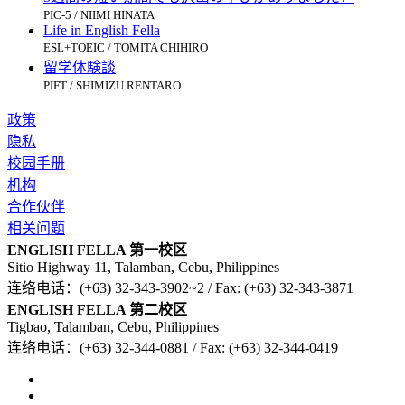
PIC-5 / NIIMI HINATA
Life in English Fella
ESL+TOEIC / TOMITA CHIHIRO
留学体験談
PIFT / SHIMIZU RENTARO
政策
隐私
校园手册
机构
合作伙伴
相关问题
ENGLISH FELLA 第一校区
Sitio Highway 11, Talamban, Cebu, Philippines
连络电话：(+63) 32-343-3902~2 / Fax: (+63) 32-343-3871
ENGLISH FELLA 第二校区
Tigbao, Talamban, Cebu, Philippines
连络电话：(+63) 32-344-0881 / Fax: (+63) 32-344-0419