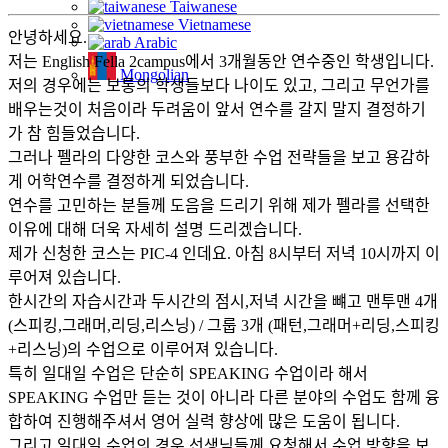
Taiwanese
Vietnamese
안녕하세요.
Arabic
저는 English Fella 2campus에서 3개월동안 연수중인 학생입니다.
Mongolian
저의 경우에는 보통의 학생들보다 나이도 있고, 그리고 무언가를
배우는것이 처음이라 두려움이 앞서 연수를 갈지 말지 결정하기
가 참 힘들었습니다.
그러나 펠라의 다양한 코스와 풍부한 수업 전략들을 보고 용감하
게 어학연수를 결정하게 되었습니다.
연수를 고민하는 분들께 도음을 드리기 위해 제가 펠라를 선택한
이유에 대해 더욱 자세히 설명 드리겠습니다.
제가 신청한 코스는 PIC-4 인데요. 아침 8시부터 저녁 10시까지 이
루어져 있습니다.
한시간의 자습시간과 두시간의 점시,저녁 시간을 뺴고 맨투맨 4개
(스피킹,그래머,리딩,리스닝) / 그룹 3개 (패턴,그래머+리딩,스피킹
+리스닝)의 수업으로 이루어져 있습니다.
특히 일대일 수업은 단순히 SPEAKING 수업이라 해서
SPEAKING 수업만 듣는 것이 아니라 다른 분야의 수업도 함께 융
합하여 진행해주셔서 영어 실력 향상에 많은 도움이 됩니다.
그리고 일대일 수업의 경우 선생님들께 요청해서 수업 방향을 보