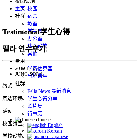
校园设施
主页
校园
社群
宿舍
教室
Testimonial学生心得
学生餐厅
办公室
体育设施
펠라 연수후기!
其他
费用
2019-11-06
学费估算器
JUNG SORA
当地费用
社群
教师
Fella News 最新消息
周边环境
学生心得分享
照片集
活动
行事历
chinese
校园氛围
English
Korean
学校设施
Japanese