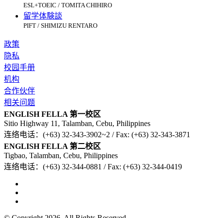
ESL+TOEIC / TOMITA CHIHIRO
留学体験談
PIFT / SHIMIZU RENTARO
政策
隐私
校园手册
机构
合作伙伴
相关问题
ENGLISH FELLA 第一校区
Sitio Highway 11, Talamban, Cebu, Philippines
连络电话：(+63) 32-343-3902~2 / Fax: (+63) 32-343-3871
ENGLISH FELLA 第二校区
Tigbao, Talamban, Cebu, Philippines
连络电话：(+63) 32-344-0881 / Fax: (+63) 32-344-0419
© Copyright 2026. All Rights Reserved.