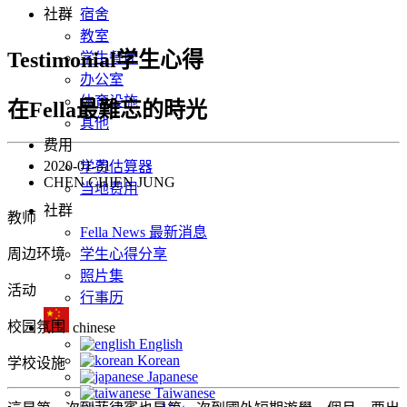
社群
宿舍
教室
Testimonial学生心得
学生餐厅
办公室
体育设施
在Fella最難忘的時光
其他
费用
2020-01-31
学费估算器
CHEN CHIEN JUNG
当地费用
社群
教师
Fella News 最新消息
周边环境
学生心得分享
照片集
活动
行事历
校园氛围
chinese
English
Korean
学校设施
Japanese
Taiwanese