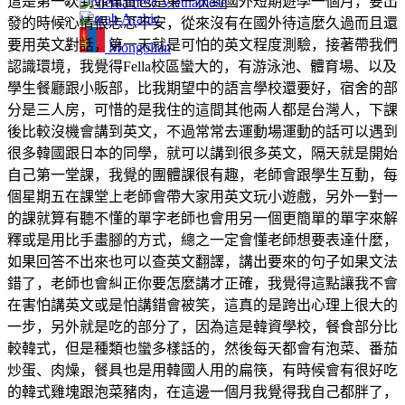
這是第一次到菲律賓也是第一次到國外短期遊學一個月，要出
Vietnamese
Arabic
發的時候心情很忐忑不安，從來沒有在國外待這麼久過而且還
要用英文對話，第一天就是可怕的英文程度測驗，接著帶我們
Mongolian
認識環境，我覺得Fella校區蠻大的，有游泳池、體育場、以及
學生餐廳跟小販部，比我期望中的語言學校還要好，宿舍的部
分是三人房，可惜的是我住的這間其他兩人都是台灣人，下課
後比較沒機會講到英文，不過常常去運動場運動的話可以遇到
很多韓國跟日本的同學，就可以講到很多英文，隔天就是開始
自己第一堂課，我覺的團體課很有趣，老師會跟學生互動，每
個星期五在課堂上老師會帶大家用英文玩小遊戲，另外一對一
的課就算有聽不懂的單字老師也會用另一個更簡單的單字來解
釋或是用比手畫腳的方式，總之一定會懂老師想要表達什麼，
如果回答不出來也可以查英文翻譯，講出要來的句子如果文法
錯了，老師也會糾正你要怎麼講才正確，我覺得這點讓我不會
在害怕講英文或是怕講錯會被笑，這真的是跨出心理上很大的
一步，另外就是吃的部分了，因為這是韓資學校，餐食部分比
較韓式，但是種類也蠻多樣話的，然後每天都會有泡菜、番茄
炒蛋、肉燥，餐具也是用韓國人用的扁筷，有時候會有很好吃
的韓式雞塊跟泡菜豬肉，在這邊一個月我覺得我自己都胖了，