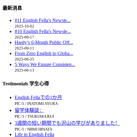
最新消息
#11 English Fella's Newsle...
2025-10-02
#10 English Fella's Newsle...
2025-09-17
Hardy’s 6-Month Public Off...
2025-09-11
From Zero English to Globa...
2025-06-25
5 Ways We Ensure Consisten...
2025-06-13
Testimonials 学生心得
English Fellaでの1か月
PIC-5 / INATOMI AYURA
留学体験談：
PIC-5 / TSUKUMA RUI
3週間の短い期間でも沢山の学びがありました！
PIC-5 / NIIMI HINATA
Life in English Fella