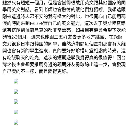
雖然只有短短一個月，但是會變得很敢用英文跟其他國家的同
學用英文對話，看到老師也會熱情的跟他們打招呼，我想這跟
剛來這邊時忐忑不安的我有極大的對比，也很開心自己能用寒
假的時間來到Fella充實自己的英文能力，這次去了奧斯陸賞鯨
還有搭船到薄荷島真的都非常漂亮，如果還有機會希望下次能
夠待2-3個月，週末也能跟三五好友去更多地方跳島，在Fella
交到很多日本跟韓國的同學，雖然這期間每個星期都會有人離
開也會有新的學生進來，真的要好好珍惜每堂相處的時光，還
有吃飯聊天的吃光，這次的短期遊學我覺得真的很值得！回台
灣之後也會想要推薦身邊的親朋好友勇敢跨出這一步，會發現
自己變的不一樣，而且變得更好。