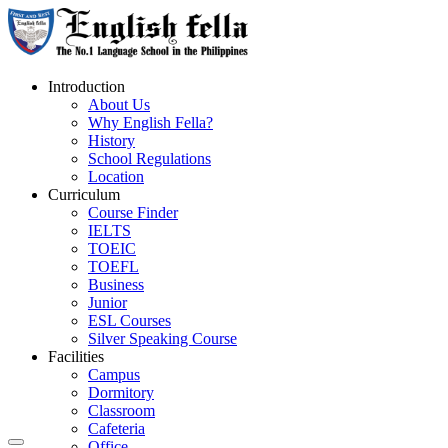
Introduction
About Us
Why English Fella?
History
School Regulations
Location
Curriculum
Course Finder
IELTS
TOEIC
TOEFL
Business
Junior
ESL Courses
Silver Speaking Course
Facilities
Campus
Dormitory
Classroom
Cafeteria
Office