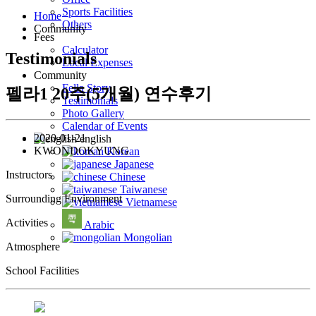
Sports Facilities
Home
Others
Community
Fees
Calculator
Testimonials
Local Expenses
Community
Fella Story
펠라1 20주(5개월) 연수후기
Testimonials
Photo Gallery
Calendar of Events
2020-01-21
english
KWONDOKYUNG
Korean
Japanese
Instructors
Chinese
Taiwanese
Surrounding Environment
Vietnamese
Activities
Arabic
Mongolian
Atmosphere
School Facilities