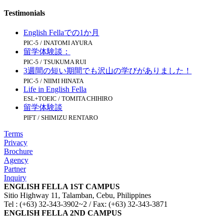
Testimonials
English Fellaでの1か月
PIC-5 / INATOMI AYURA
留学体験談：
PIC-5 / TSUKUMA RUI
3週間の短い期間でも沢山の学びがありました！
PIC-5 / NIIMI HINATA
Life in English Fella
ESL+TOEIC / TOMITA CHIHIRO
留学体験談
PIFT / SHIMIZU RENTARO
Terms
Privacy
Brochure
Agency
Partner
Inquiry
ENGLISH FELLA 1ST CAMPUS
Sitio Highway 11, Talamban, Cebu, Philippines
Tel : (+63) 32-343-3902~2 / Fax: (+63) 32-343-3871
ENGLISH FELLA 2ND CAMPUS