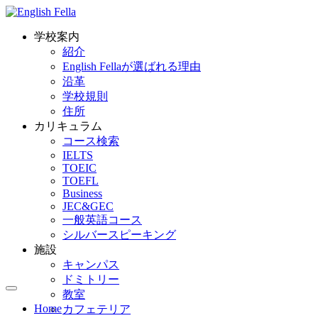
学校案内
紹介
English Fellaが選ばれる理由
沿革
学校規則
住所
カリキュラム
コース検索
IELTS
TOEIC
TOEFL
Business
JEC&GEC
一般英語コース
シルバースピーキング
施設
キャンパス
ドミトリー
教室
Home
カフェテリア