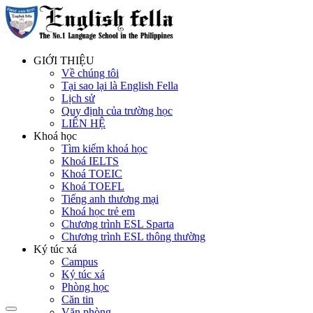
GIỚI THIỆU
Về chúng tôi
Tại sao lại là English Fella
Lịch sử
Quy định của trường học
LIÊN HỆ
Khoá học
Tìm kiếm khoá học
Khoá IELTS
Khoá TOEIC
Khoá TOEFL
Tiếng anh thương mại
Khoá học trẻ em
Chương trình ESL Sparta
Chương trình ESL thông thường
Ký túc xá
Campus
Ký túc xá
Phòng học
Căn tin
Văn phòng