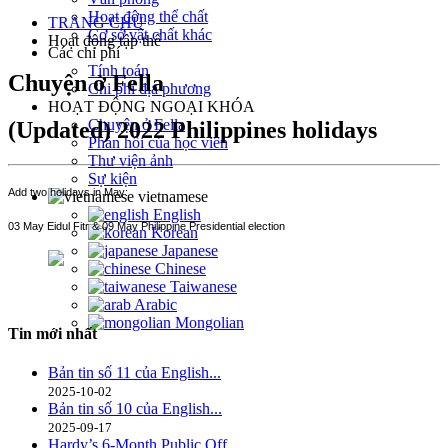
Hoạt động thể chất
TRANG CHỦ
Cơ sở vật chất khác
Hoạt động tập thể
Các chi phí
Tính toán
Chuyện ở Fella
Chi phí địa phương
HOẠT ĐỘNG NGOẠI KHÓA
Chuyện ở Fella
(Updated) 2022 Philippines holidays
Phản hồi của học viên
Thư viện ảnh
Sự kiện
Add two holidays in May:
vietnamese
English
03 May Eidul Fitr &
09 May Philippine Presidential election
Korean
Japanese
Chinese
Taiwanese
Arabic
Mongolian
Tin mới nhất
Bản tin số 11 của English...
2025-10-02
Bản tin số 10 của English...
2025-09-17
Hardy’s 6-Month Public Off...