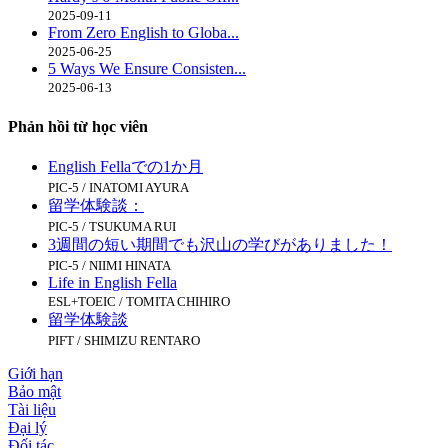
2025-09-11
From Zero English to Globa...
2025-06-25
5 Ways We Ensure Consisten...
2025-06-13
Phản hồi từ học viên
English Fellaでの1か月
PIC-5 / INATOMI AYURA
留学体験談：
PIC-5 / TSUKUMA RUI
3週間の短い期間でも沢山の学びがありました！
PIC-5 / NIIMI HINATA
Life in English Fella
ESL+TOEIC / TOMITA CHIHIRO
留学体験談
PIFT / SHIMIZU RENTARO
Giới hạn
Bảo mật
Tài liệu
Đại lý
Đối tác