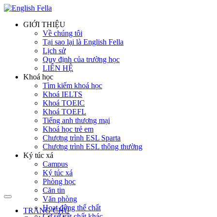
GIỚI THIỆU
Về chúng tôi
Tại sao lại là English Fella
Lịch sử
Quy định của trường học
LIÊN HỆ
Khoá học
Tìm kiếm khoá học
Khoá IELTS
Khoá TOEIC
Khoá TOEFL
Tiếng anh thương mại
Khoá học trẻ em
Chương trình ESL Sparta
Chương trình ESL thông thường
Ký túc xá
Campus
Ký túc xá
Phòng học
Căn tin
Văn phòng
Hoạt động thể chất
TRANG CHỦ
Cơ sở vật chất khác