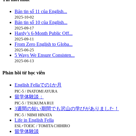
Bản tin số 11 của English...
2025-10-02
Bản tin số 10 của English...
2025-09-17
Hardy’s 6-Month Public Off...
2025-09-11
From Zero English to Globa...
2025-06-25
5 Ways We Ensure Consisten...
2025-06-13
Phản hồi từ học viên
English Fellaでの1か月
PIC-5 / INATOMI AYURA
留学体験談：
PIC-5 / TSUKUMA RUI
3週間の短い期間でも沢山の学びがありました！
PIC-5 / NIIMI HINATA
Life in English Fella
ESL+TOEIC / TOMITA CHIHIRO
留学体験談