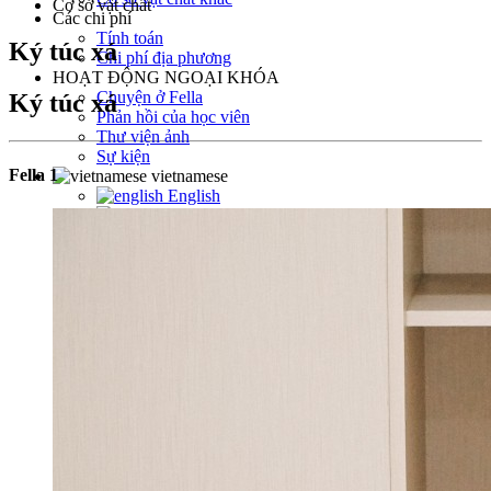
Cơ sở vật chất
Các chi phí
Tính toán
Ký túc xá
Chi phí địa phương
HOẠT ĐỘNG NGOẠI KHÓA
Chuyện ở Fella
Ký túc xá
Phản hồi của học viên
Thư viện ảnh
Sự kiện
Fella 1
vietnamese
English
Korean
Japanese
Chinese
Taiwanese
Arabic
Mongolian