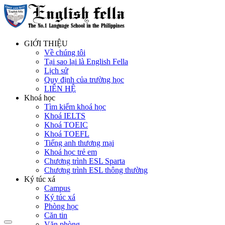
GIỚI THIỆU
Về chúng tôi
Tại sao lại là English Fella
Lịch sử
Quy định của trường học
LIÊN HỆ
Khoá học
Tìm kiếm khoá học
Khoá IELTS
Khoá TOEIC
Khoá TOEFL
Tiếng anh thương mại
Khoá học trẻ em
Chương trình ESL Sparta
Chương trình ESL thông thường
Ký túc xá
Campus
Ký túc xá
Phòng học
Căn tin
Văn phòng