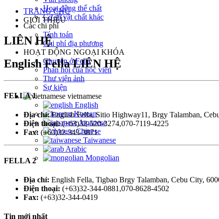
Hoạt động thể chất
TRANG CHỦ
Cơ sở vật chất khác
GIỚI THIỆU
Các chi phí
Tính toán
LIÊN HỆ
Chi phí địa phương
HOẠT ĐỘNG NGOẠI KHÓA
Chuyện ở Fella
English Fella
LIÊN HỆ
Phản hồi của học viên
Thư viện ảnh
Sự kiện
FELLA 1
vietnamese
English
Korean
Địa chỉ:
English Fella, Sitio Highway11, Brgy Talamban, Cebu 
Japanese
Điện thoại:
(+63)32-520-3274,070-7119-4225
Chinese
Fax:
(+63)32-343-3871
Taiwanese
Arabic
Mongolian
FELLA 2
Địa chỉ:
English Fella, Tigbao Brgy Talamban, Cebu City, 6000
Điện thoại:
(+63)32-344-0881,070-8628-4502
Fax:
(+63)32-344-0419
Tin mới nhất