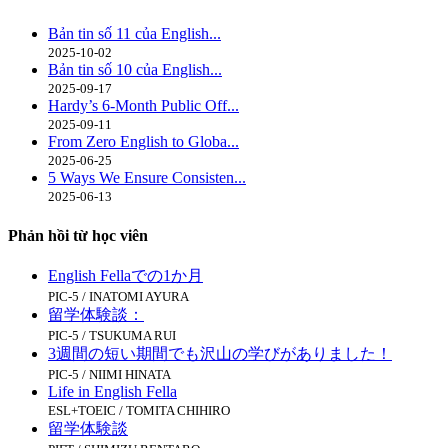
Bản tin số 11 của English...
2025-10-02
Bản tin số 10 của English...
2025-09-17
Hardy’s 6-Month Public Off...
2025-09-11
From Zero English to Globa...
2025-06-25
5 Ways We Ensure Consisten...
2025-06-13
Phản hồi từ học viên
English Fellaでの1か月
PIC-5 / INATOMI AYURA
留学体験談：
PIC-5 / TSUKUMA RUI
3週間の短い期間でも沢山の学びがありました！
PIC-5 / NIIMI HINATA
Life in English Fella
ESL+TOEIC / TOMITA CHIHIRO
留学体験談