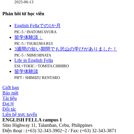
2025-06-13
Phản hồi từ học viên
English Fellaでの1か月
PIC-5 / INATOMI AYURA
留学体験談：
PIC-5 / TSUKUMA RUI
3週間の短い期間でも沢山の学びがありました！
PIC-5 / NIIMI HINATA
Life in English Fella
ESL+TOEIC / TOMITA CHIHIRO
留学体験談
PIFT / SHIMIZU RENTARO
Giới hạn
Bảo mật
Tài liệu
Đại lý
Đối tác
Liên hệ trực tuyến
ENGLISH FELLA campus 1
Sitio Highway 11, Talamban, Cebu, Philippines
Điện thoại : (+63) 32-343-3902~2 / Fax: (+63) 32-343-3871