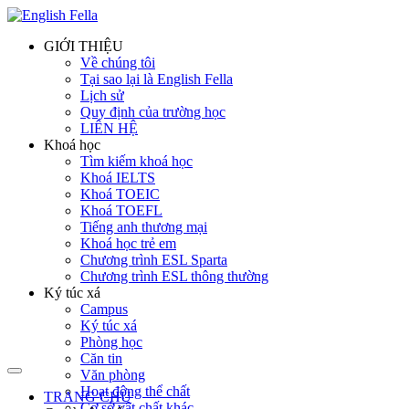
GIỚI THIỆU
Về chúng tôi
Tại sao lại là English Fella
Lịch sử
Quy định của trường học
LIÊN HỆ
Khoá học
Tìm kiếm khoá học
Khoá IELTS
Khoá TOEIC
Khoá TOEFL
Tiếng anh thương mại
Khoá học trẻ em
Chương trình ESL Sparta
Chương trình ESL thông thường
Ký túc xá
Campus
Ký túc xá
Phòng học
Căn tin
Văn phòng
Hoạt động thể chất
TRANG CHỦ
Cơ sở vật chất khác