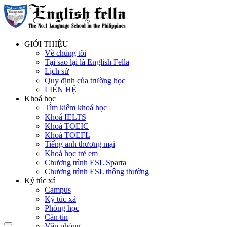
GIỚI THIỆU
Về chúng tôi
Tại sao lại là English Fella
Lịch sử
Quy định của trường học
LIÊN HỆ
Khoá học
Tìm kiếm khoá học
Khoá IELTS
Khoá TOEIC
Khoá TOEFL
Tiếng anh thương mại
Khoá học trẻ em
Chương trình ESL Sparta
Chương trình ESL thông thường
Ký túc xá
Campus
Ký túc xá
Phòng học
Căn tin
Văn phòng