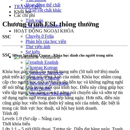
Hoạt động thể chất
TRANG CHỦ
Cơ sở vật chất khác
Khoá học
Các chi phí
Tính toán
Chương trình ESL thông thường
Chi phí địa phương
HOẠT ĐỘNG NGOẠI KHÓA
Chuyện ở Fella
SSC
Phản hồi của học viên
Thư viện ảnh
Sự kiện
SSC
Silver Speaking Course - Khóa học dành cho người trung niên
vietnamese
English
Korean
Khóa học này dành cho người trung niên (50 tuổi trở lên) muốn
Japanese
phát triển kỹ năng nói tiếng Anh của mình. Khóa học nhằm cung
Chinese
cấp cho người học một sự luyện tập liên tục và không ngừng nghỉ
Taiwanese
để nói tiếng Anh trong suốt quá trình học. Điều này cũng giúp học
Arabic
viên tập trung vào nâng cao kỹ năng nói chuyên sâu và sớm tự tin
Mongolian
sử dụng ngôn ngữ trong giao tiếp hằng ngày. Hơn nữa, điều này
cũng giúp học viên hoàn thiện kỹ năng nói của mình, đặc biệt là
trong các lĩnh vực học thuật, xã hội hay kinh doanh.
Trình độ
Levels 1-9 (Sơ cấp – Nâng cao).
Thời khóa biểu
Lớp 1:1 – 5 giờ (Hội thoại, Tương tác, Diễn đạt hàng ngày, Tranh