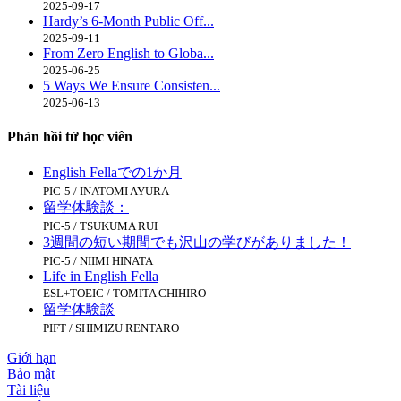
2025-09-17
Hardy’s 6-Month Public Off...
2025-09-11
From Zero English to Globa...
2025-06-25
5 Ways We Ensure Consisten...
2025-06-13
Phản hồi từ học viên
English Fellaでの1か月
PIC-5 / INATOMI AYURA
留学体験談：
PIC-5 / TSUKUMA RUI
3週間の短い期間でも沢山の学びがありました！
PIC-5 / NIIMI HINATA
Life in English Fella
ESL+TOEIC / TOMITA CHIHIRO
留学体験談
PIFT / SHIMIZU RENTARO
Giới hạn
Bảo mật
Tài liệu