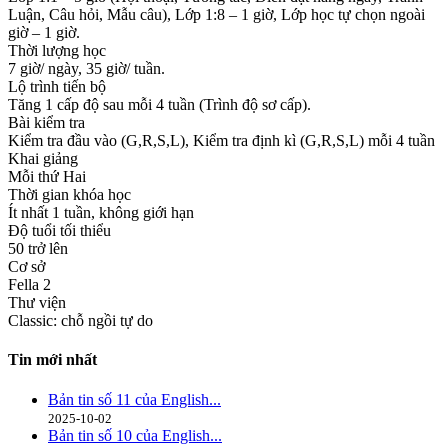
Luận, Câu hỏi, Mẫu câu), Lớp 1:8 – 1 giờ, Lớp học tự chọn ngoài
giờ – 1 giờ.
Thời lượng học
7 giờ/ ngày, 35 giờ/ tuần.
Lộ trình tiến bộ
Tăng 1 cấp độ sau mỗi 4 tuần (Trình độ sơ cấp).
Bài kiểm tra
Kiểm tra đầu vào (G,R,S,L), Kiểm tra định kì (G,R,S,L) mỗi 4 tuần
Khai giảng
Mỗi thứ Hai
Thời gian khóa học
Ít nhất 1 tuần, không giới hạn
Độ tuổi tối thiểu
50 trở lên
Cơ sở
Fella 2
Thư viện
Classic: chỗ ngồi tự do
Tin mới nhất
Bản tin số 11 của English...
2025-10-02
Bản tin số 10 của English...