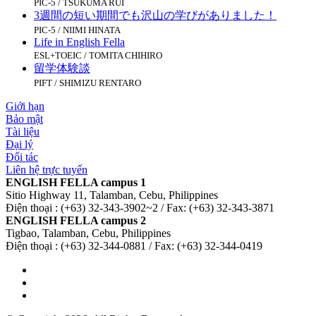
PIC-5 / TSUKUMA RUI
3週間の短い期間でも沢山の学びがありました！
PIC-5 / NIIMI HINATA
Life in English Fella
ESL+TOEIC / TOMITA CHIHIRO
留学体験談
PIFT / SHIMIZU RENTARO
Giới hạn
Bảo mật
Tài liệu
Đại lý
Đối tác
Liên hệ trực tuyến
ENGLISH FELLA campus 1
Sitio Highway 11, Talamban, Cebu, Philippines
Điện thoại : (+63) 32-343-3902~2 / Fax: (+63) 32-343-3871
ENGLISH FELLA campus 2
Tigbao, Talamban, Cebu, Philippines
Điện thoại : (+63) 32-344-0881 / Fax: (+63) 32-344-0419