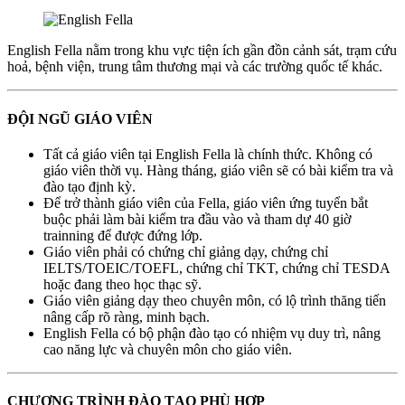
English Fella nằm trong khu vực tiện ích gần đồn cảnh sát, trạm cứu
hoả, bệnh viện, trung tâm thương mại và các trường quốc tế khác.
ĐỘI NGŨ GIÁO VIÊN
Tất cả giáo viên tại English Fella là chính thức. Không có
giáo viên thời vụ. Hàng tháng, giáo viên sẽ có bài kiểm tra và
đào tạo định kỳ.
Để trở thành giáo viên của Fella, giáo viên ứng tuyển bắt
buộc phải làm bài kiểm tra đầu vào và tham dự 40 giờ
trainning để được đứng lớp.
Giáo viên phải có chứng chỉ giảng dạy, chứng chỉ
IELTS/TOEIC/TOEFL, chứng chỉ TKT, chứng chỉ TESDA
hoặc đang theo học thạc sỹ.
Giáo viên giảng dạy theo chuyên môn, có lộ trình thăng tiến
nâng cấp rõ ràng, minh bạch.
English Fella có bộ phận đào tạo có nhiệm vụ duy trì, nâng
cao năng lực và chuyên môn cho giáo viên.
CHƯƠNG TRÌNH ĐÀO TẠO PHÙ HỢP