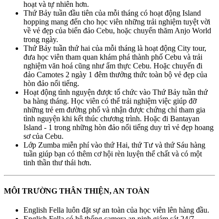
hoạt và tự nhiên hơn.
Thứ Bảy tuần đầu tiên của mỗi tháng có hoạt động Island
hopping mang đến cho học viên những trải nghiệm tuyệt vời
về vẻ đẹp của biển đảo Cebu, hoặc chuyến thăm Anjo World
trong ngày.
Thứ Bảy tuần thứ hai của mỗi tháng là hoạt động City tour,
đưa học viên tham quan khám phá thành phố Cebu và trải
nghiệm văn hoá cũng như ẩm thực Cebu. Hoặc chuyến đi
đảo Camotes 2 ngày 1 đêm thưởng thức toàn bộ vẻ đẹp của
hòn đảo nổi tiếng.
Hoạt động tình nguyện được tổ chức vào Thứ Bảy tuần thứ
ba hàng tháng. Học viên có thể trải nghiệm việc giúp đỡ
những trẻ em đường phố và nhận được chứng chỉ tham gia
tình nguyện khi kết thúc chương trình. Hoặc đi Bantayan
Island - 1 trong những hòn đảo nổi tiếng duy trì vẻ đẹp hoang
sơ của Cebu.
Lớp Zumba miễn phí vào thứ Hai, thứ Tư và thứ Sáu hàng
tuần giúp bạn có thêm cơ hội rèn luyện thể chất và có một
tinh thần thư thái hơn.
MÔI TRƯỜNG THÂN THIỆN, AN TOÀN
English Fella luôn đặt sự an toàn của học viên lên hàng đầu.
English Fella có hệ thống camera an ninh giám sát 24/7.