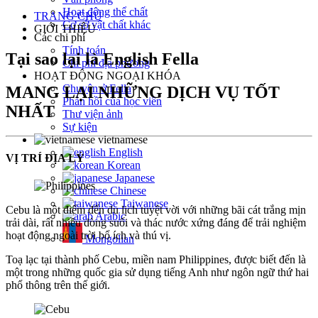
Hoạt động thể chất
TRANG CHỦ
Cơ sở vật chất khác
GIỚI THIỆU
Các chi phí
Tính toán
Tại sao lại là English Fella
Chi phí địa phương
HOẠT ĐỘNG NGOẠI KHÓA
Chuyện ở Fella
MANG LẠI NHỮNG DỊCH VỤ TỐT
Phản hồi của học viên
NHẤT
Thư viện ảnh
Sự kiện
vietnamese
English
VỊ TRÍ ĐỊA LÝ
Korean
Japanese
Chinese
Taiwanese
Cebu là một điểm đến du lịch tuyệt vời với những bãi cát trắng mịn
Arabic
trải dài, rất nhiều dòng suối và thác nước xứng đáng để trải nghiệm
hoạt động ngoài trời bổ ích và thú vị.
Mongolian
Toạ lạc tại thành phố Cebu, miền nam Philippines, được biết đến là
một trong những quốc gia sử dụng tiếng Anh như ngôn ngữ thứ hai
phổ thông trên thế giới.