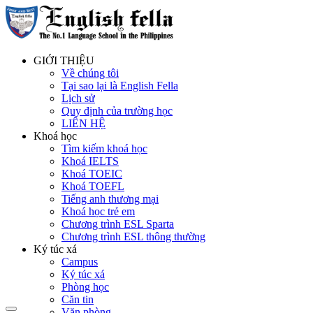
GIỚI THIỆU
Về chúng tôi
Tại sao lại là English Fella
Lịch sử
Quy định của trường học
LIÊN HỆ
Khoá học
Tìm kiếm khoá học
Khoá IELTS
Khoá TOEIC
Khoá TOEFL
Tiếng anh thương mại
Khoá học trẻ em
Chương trình ESL Sparta
Chương trình ESL thông thường
Ký túc xá
Campus
Ký túc xá
Phòng học
Căn tin
Văn phòng