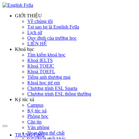
GIỚI THIỆU
Về chúng tôi
Tại sao lại là English Fella
Lịch sử
Quy định của trường học
LIÊN HỆ
Khoá học
Tìm kiếm khoá học
Khoá IELTS
Khoá TOEIC
Khoá TOEFL
Tiếng anh thương mại
Khoá học trẻ em
Chương trình ESL Sparta
Chương trình ESL thông thường
Ký túc xá
Campus
Ký túc xá
Phòng học
Căn tin
Văn phòng
Hoạt động thể chất
TRANG CHỦ
Cơ sở vật chất khác