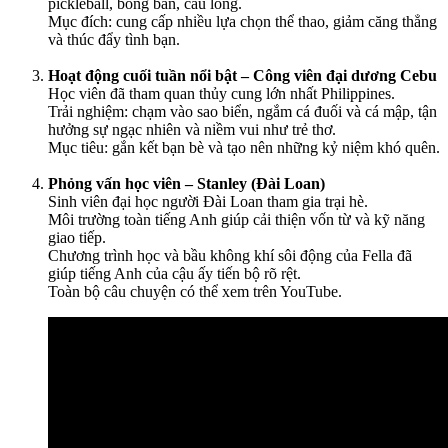
pickleball, bóng bàn, cầu lông.
Mục đích: cung cấp nhiều lựa chọn thể thao, giảm căng thẳng
và thúc đẩy tình bạn.
Hoạt động cuối tuần nổi bật – Công viên đại dương Cebu
Học viên đã tham quan thủy cung lớn nhất Philippines.
Trải nghiệm: chạm vào sao biển, ngắm cá đuối và cá mập, tận
hưởng sự ngạc nhiên và niềm vui như trẻ thơ.
Mục tiêu: gắn kết bạn bè và tạo nên những kỷ niệm khó quên.
Phỏng vấn học viên – Stanley (Đài Loan)
Sinh viên đại học người Đài Loan tham gia trại hè.
Môi trường toàn tiếng Anh giúp cải thiện vốn từ và kỹ năng
giao tiếp.
Chương trình học và bầu không khí sôi động của Fella đã
giúp tiếng Anh của cậu ấy tiến bộ rõ rệt.
Toàn bộ câu chuyện có thể xem trên YouTube.