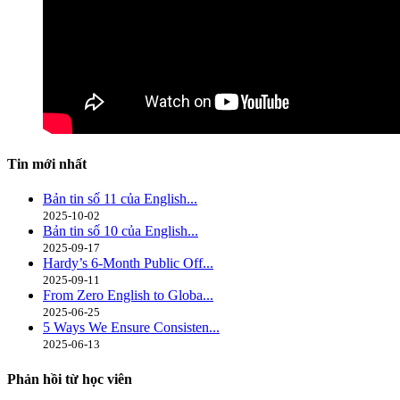
Tin mới nhất
Bản tin số 11 của English...
2025-10-02
Bản tin số 10 của English...
2025-09-17
Hardy’s 6-Month Public Off...
2025-09-11
From Zero English to Globa...
2025-06-25
5 Ways We Ensure Consisten...
2025-06-13
Phản hồi từ học viên