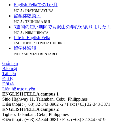
English Fellaでの1か月
PIC-5 / INATOMI AYURA
留学体験談：
PIC-5 / TSUKUMA RUI
3週間の短い期間でも沢山の学びがありました！
PIC-5 / NIIMI HINATA
Life in English Fella
ESL+TOEIC / TOMITA CHIHIRO
留学体験談
PIFT / SHIMIZU RENTARO
Giới hạn
Bảo mật
Tài liệu
Đại lý
Đối tác
Liên hệ trực tuyến
ENGLISH FELLA campus 1
Sitio Highway 11, Talamban, Cebu, Philippines
Điện thoại : (+63) 32-343-3902~2 / Fax: (+63) 32-343-3871
ENGLISH FELLA campus 2
Tigbao, Talamban, Cebu, Philippines
Điện thoại : (+63) 32-344-0881 / Fax: (+63) 32-344-0419