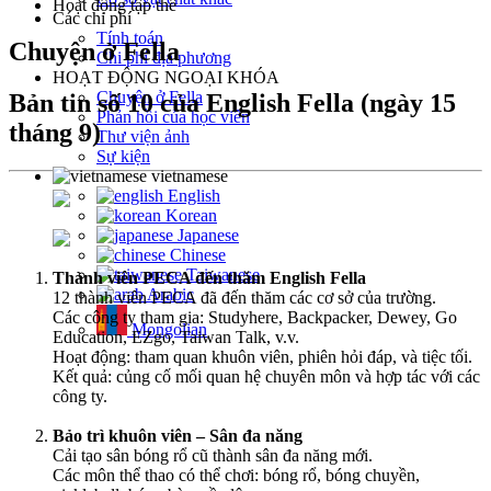
Hoạt động tập thể
Các chi phí
Tính toán
Chuyện ở Fella
Chi phí địa phương
HOẠT ĐỘNG NGOẠI KHÓA
Chuyện ở Fella
Bản tin số 10 của English Fella (ngày 15
Phản hồi của học viên
tháng 9)
Thư viện ảnh
Sự kiện
vietnamese
English
Korean
Japanese
Chinese
Taiwanese
Thành viên PECA đến thăm English Fella
Arabic
12 thành viên PECA đã đến thăm các cơ sở của trường.
Các công ty tham gia: Studyhere, Backpacker, Dewey, Go
Mongolian
Education, EZgo, Taiwan Talk, v.v.
Hoạt động: tham quan khuôn viên, phiên hỏi đáp, và tiệc tối.
Kết quả: củng cố mối quan hệ chuyên môn và hợp tác với các
công ty.
Bảo trì khuôn viên – Sân đa năng
Cải tạo sân bóng rổ cũ thành sân đa năng mới.
Các môn thể thao có thể chơi: bóng rổ, bóng chuyền,